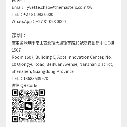
Email：yvette.chao@themasters.com.tw
TEL：+27 81 093 0000
WhatsApp：+27 81 093 0000
深圳：
廣東省深圳市南山區北環大道瓊宇路10號澳特創新中心C棟
1507
Room 1507, Building C, Aote Innovation Center, No.
10 Qiongyu Road, Beihuan Avenue, Nanshan District,
Shenzhen, Guangdong Province
TEL：13683539970
微信 QR Code