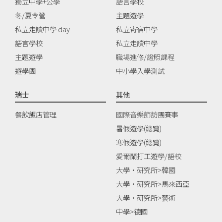
獨立中學+公學
語言學校
冬/夏令營
主題遊學
私立走讀中學 day
私立寄宿中學
語言學校
私立走讀中學
主題遊學
職場進修/證照課程
遊學團
中小學入學測試
瑞士
其他
餐飲飯店管理
國際音樂節訪團賽事
暑假遊學(總覽)
寒假遊學(總覽)
愛爾蘭打工遊學/語校
大學‧研究所>韓國
大學‧研究所>馬來西亞
大學‧研究所>藝術
中學>德國