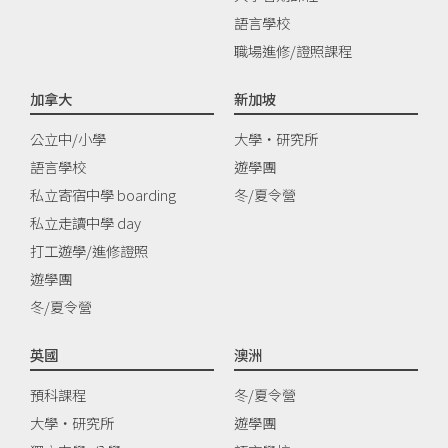
語言學校
職場進修/證照課程
加拿大
新加坡
公立中/小學
大學‧研究所
語言學校
遊學團
私立寄宿中學 boarding
冬/夏令營
私立走讀中學 day
打工遊學/進修證照
遊學團
冬/夏令營
英國
澳洲
預科課程
冬/夏令營
大學‧研究所
遊學團