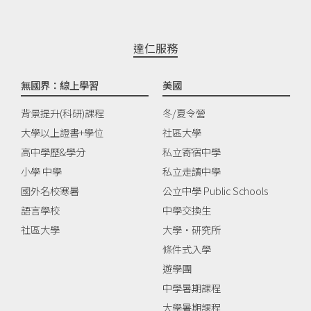
達仁服務
無國界：線上學習
美國
背景提升(科研)課程
冬/夏令營
大學以上證書+學位
社區大學
高中學歷&學分
私立寄宿中學
小學 中學
私立走讀中學
國外名校寒暑
公立中學 Public Schools
語言學校
中學交換生
社區大學
大學‧研究所
條件式入學
遊學團
中學暑期課程
大學暑期課程