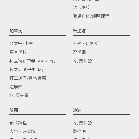
語言學校
職場進修/證照課程
加拿大
新加坡
公立中/小學
大學‧研究所
語言學校
遊學團
私立寄宿中學 boarding
冬/夏令營
私立走讀中學 day
打工遊學/進修證照
遊學團
冬/夏令營
英國
澳洲
預科課程
冬/夏令營
大學‧研究所
遊學團