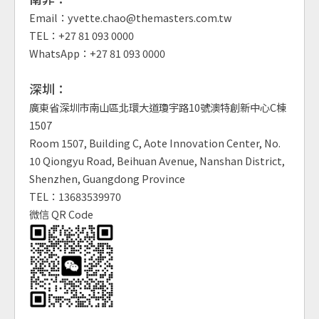
Email：yvette.chao@themasters.com.tw
TEL：+27 81 093 0000
WhatsApp：+27 81 093 0000
深圳：
廣東省深圳市南山區北環大道瓊宇路10號澳特創新中心C棟
1507
Room 1507, Building C, Aote Innovation Center, No.
10 Qiongyu Road, Beihuan Avenue, Nanshan District,
Shenzhen, Guangdong Province
TEL：13683539970
微信 QR Code