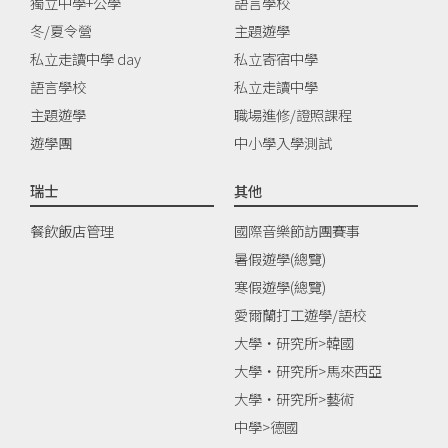
獨立中學+公學
語言學校
冬/夏令營
主題遊學
私立走讀中學 day
私立寄宿中學
語言學校
私立走讀中學
主題遊學
職場進修/證照課程
遊學團
中小學入學測試
瑞士
其他
餐飲飯店管理
國際音樂節訪團賽事
暑假遊學(總覽)
寒假遊學(總覽)
愛爾蘭打工遊學/語校
大學‧研究所>韓國
大學‧研究所>馬來西亞
大學‧研究所>藝術
中學>德國