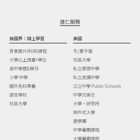
達仁服務
無國界：線上學習
美國
背景提升(科研)課程
冬/夏令營
大學以上證書+學位
社區大學
高中學歷&學分
私立寄宿中學
小學 中學
私立走讀中學
國外名校寒暑
公立中學 Public Schools
語言學校
中學交換生
社區大學
大學‧研究所
條件式入學
遊學團
中學暑期課程
大學暑期課程