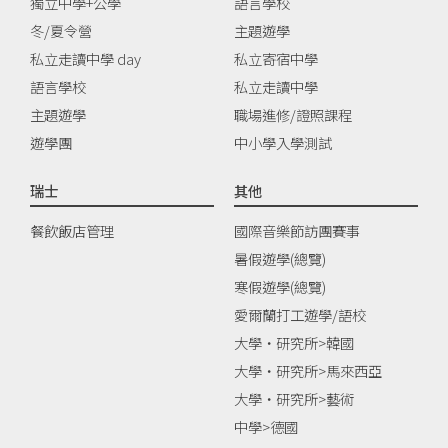
獨立中學+公學
語言學校
冬/夏令營
主題遊學
私立走讀中學 day
私立寄宿中學
語言學校
私立走讀中學
主題遊學
職場進修/證照課程
遊學團
中小學入學測試
瑞士
其他
餐飲飯店管理
國際音樂節訪團賽事
暑假遊學(總覽)
寒假遊學(總覽)
愛爾蘭打工遊學/語校
大學‧研究所>韓國
大學‧研究所>馬來西亞
大學‧研究所>藝術
中學>德國