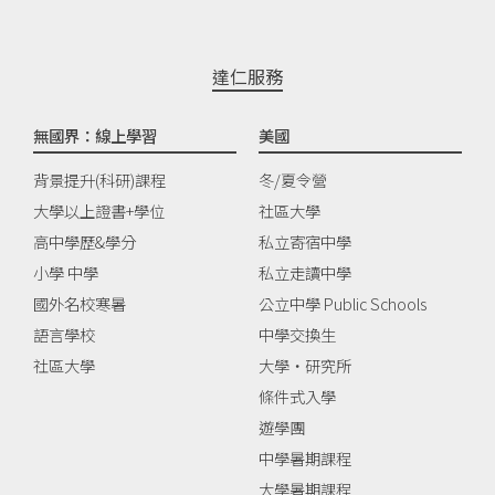
達仁服務
無國界：線上學習
美國
背景提升(科研)課程
冬/夏令營
大學以上證書+學位
社區大學
高中學歷&學分
私立寄宿中學
小學 中學
私立走讀中學
國外名校寒暑
公立中學 Public Schools
語言學校
中學交換生
社區大學
大學‧研究所
條件式入學
遊學團
中學暑期課程
大學暑期課程