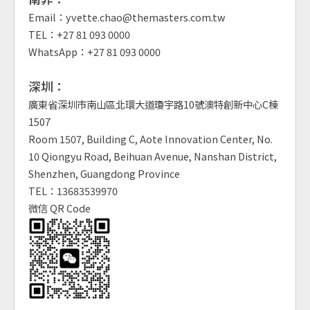
Email：yvette.chao@themasters.com.tw
TEL：+27 81 093 0000
WhatsApp：+27 81 093 0000
深圳：
廣東省深圳市南山區北環大道瓊宇路10號澳特創新中心C棟
1507
Room 1507, Building C, Aote Innovation Center, No.
10 Qiongyu Road, Beihuan Avenue, Nanshan District,
Shenzhen, Guangdong Province
TEL：13683539970
微信 QR Code