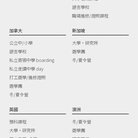
語言學校
職場進修/證照課程
加拿大
新加坡
公立中/小學
大學‧研究所
語言學校
遊學團
私立寄宿中學 boarding
冬/夏令營
私立走讀中學 day
打工遊學/進修證照
遊學團
冬/夏令營
英國
澳洲
預科課程
冬/夏令營
大學‧研究所
遊學團