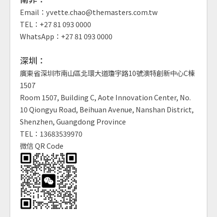
Email：yvette.chao@themasters.com.tw
TEL：+27 81 093 0000
WhatsApp：+27 81 093 0000
深圳：
廣東省深圳市南山區北環大道瓊宇路10號澳特創新中心C棟
1507
Room 1507, Building C, Aote Innovation Center, No.
10 Qiongyu Road, Beihuan Avenue, Nanshan District,
Shenzhen, Guangdong Province
TEL：13683539970
微信 QR Code