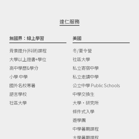
達仁服務
無國界：線上學習
美國
背景提升(科研)課程
冬/夏令營
大學以上證書+學位
社區大學
高中學歷&學分
私立寄宿中學
小學 中學
私立走讀中學
國外名校寒暑
公立中學 Public Schools
語言學校
中學交換生
社區大學
大學‧研究所
條件式入學
遊學團
中學暑期課程
大學暑期課程