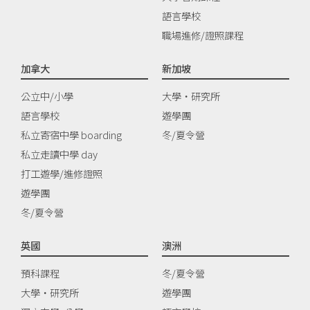
語言學校
職場進修/證照課程
加拿大
新加坡
公立中/小學
大學‧研究所
語言學校
遊學團
私立寄宿中學 boarding
冬/夏令營
私立走讀中學 day
打工遊學/進修證照
遊學團
冬/夏令營
英國
澳洲
預科課程
冬/夏令營
大學‧研究所
遊學團