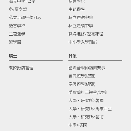
獨立中學+公學
語言學校
冬/夏令營
主題遊學
私立走讀中學 day
私立寄宿中學
語言學校
私立走讀中學
主題遊學
職場進修/證照課程
遊學團
中小學入學測試
瑞士
其他
餐飲飯店管理
國際音樂節訪團賽事
暑假遊學(總覽)
寒假遊學(總覽)
愛爾蘭打工遊學/語校
大學‧研究所>韓國
大學‧研究所>馬來西亞
大學‧研究所>藝術
中學>德國