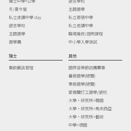
獨立中學+公學
語言學校
冬/夏令營
主題遊學
私立走讀中學 day
私立寄宿中學
語言學校
私立走讀中學
主題遊學
職場進修/證照課程
遊學團
中小學入學測試
瑞士
其他
餐飲飯店管理
國際音樂節訪團賽事
暑假遊學(總覽)
寒假遊學(總覽)
愛爾蘭打工遊學/語校
大學‧研究所>韓國
大學‧研究所>馬來西亞
大學‧研究所>藝術
中學>德國