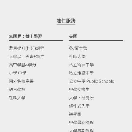
達仁服務
無國界：線上學習
美國
背景提升(科研)課程
冬/夏令營
大學以上證書+學位
社區大學
高中學歷&學分
私立寄宿中學
小學 中學
私立走讀中學
國外名校寒暑
公立中學 Public Schools
語言學校
中學交換生
社區大學
大學‧研究所
條件式入學
遊學團
中學暑期課程
大學暑期課程