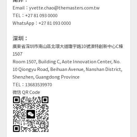
Email：yvette.chao@themasters.com.tw
TEL：+27 81 093 0000
WhatsApp：+27 81 093 0000
深圳：
廣東省深圳市南山區北環大道瓊宇路10號澳特創新中心C棟
1507
Room 1507, Building C, Aote Innovation Center, No.
10 Qiongyu Road, Beihuan Avenue, Nanshan District,
Shenzhen, Guangdong Province
TEL：13683539970
微信 QR Code