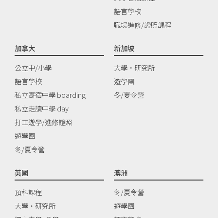
語言學校
職場進修/證照課程
加拿大
新加坡
公立中/小學
大學‧研究所
語言學校
遊學團
私立寄宿中學 boarding
冬/夏令營
私立走讀中學 day
打工遊學/進修證照
遊學團
冬/夏令營
英國
澳洲
預科課程
冬/夏令營
大學‧研究所
遊學團