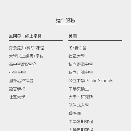
達仁服務
無國界：線上學習
美國
背景提升(科研)課程
冬/夏令營
大學以上證書+學位
社區大學
高中學歷&學分
私立寄宿中學
小學 中學
私立走讀中學
國外名校寒暑
公立中學 Public Schools
語言學校
中學交換生
社區大學
大學‧研究所
條件式入學
遊學團
中學暑期課程
大學暑期課程