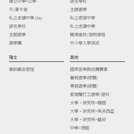
獨立中學+公學
語言學校
冬/夏令營
主題遊學
私立走讀中學 day
私立寄宿中學
語言學校
私立走讀中學
主題遊學
職場進修/證照課程
遊學團
中小學入學測試
瑞士
其他
餐飲飯店管理
國際音樂節訪團賽事
暑假遊學(總覽)
寒假遊學(總覽)
愛爾蘭打工遊學/語校
大學‧研究所>韓國
大學‧研究所>馬來西亞
大學‧研究所>藝術
中學>德國