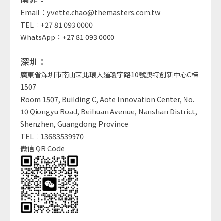
Email：yvette.chao@themasters.com.tw
TEL：+27 81 093 0000
WhatsApp：+27 81 093 0000
深圳：
廣東省深圳市南山區北環大道瓊宇路10號澳特創新中心C棟
1507
Room 1507, Building C, Aote Innovation Center, No.
10 Qiongyu Road, Beihuan Avenue, Nanshan District,
Shenzhen, Guangdong Province
TEL：13683539970
微信 QR Code