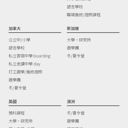
語言學校
職場進修/證照課程
加拿大
新加坡
公立中/小學
大學‧研究所
語言學校
遊學團
私立寄宿中學 boarding
冬/夏令營
私立走讀中學 day
打工遊學/進修證照
遊學團
冬/夏令營
英國
澳洲
預科課程
冬/夏令營
大學‧研究所
遊學團