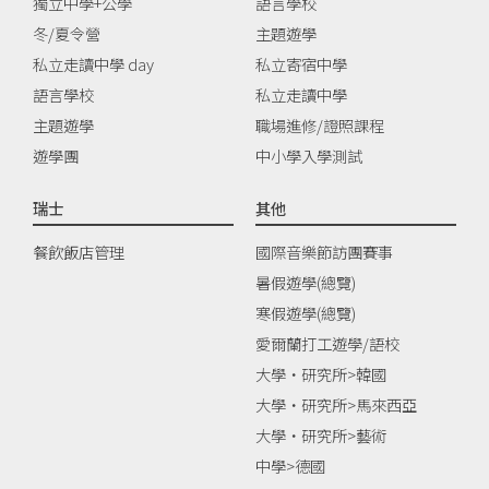
獨立中學+公學
語言學校
冬/夏令營
主題遊學
私立走讀中學 day
私立寄宿中學
語言學校
私立走讀中學
主題遊學
職場進修/證照課程
遊學團
中小學入學測試
瑞士
其他
餐飲飯店管理
國際音樂節訪團賽事
暑假遊學(總覽)
寒假遊學(總覽)
愛爾蘭打工遊學/語校
大學‧研究所>韓國
大學‧研究所>馬來西亞
大學‧研究所>藝術
中學>德國