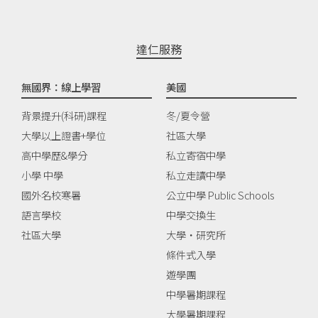
達仁服務
無國界：線上學習
美國
背景提升(科研)課程
冬/夏令營
大學以上證書+學位
社區大學
高中學歷&學分
私立寄宿中學
小學 中學
私立走讀中學
國外名校寒暑
公立中學 Public Schools
語言學校
中學交換生
社區大學
大學‧研究所
條件式入學
遊學團
中學暑期課程
大學暑期課程