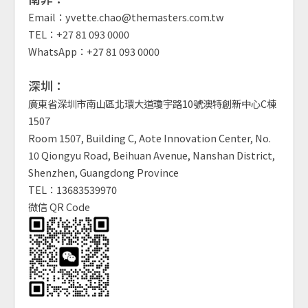
Email：yvette.chao@themasters.com.tw
TEL：+27 81 093 0000
WhatsApp：+27 81 093 0000
深圳：
廣東省深圳市南山區北環大道瓊宇路10號澳特創新中心C棟
1507
Room 1507, Building C, Aote Innovation Center, No.
10 Qiongyu Road, Beihuan Avenue, Nanshan District,
Shenzhen, Guangdong Province
TEL：13683539970
微信 QR Code