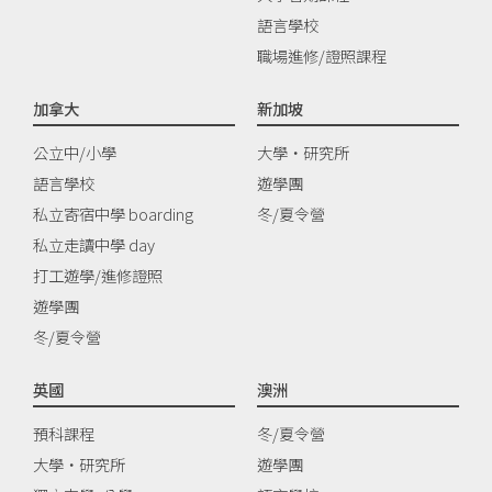
語言學校
職場進修/證照課程
加拿大
新加坡
公立中/小學
大學‧研究所
語言學校
遊學團
私立寄宿中學 boarding
冬/夏令營
私立走讀中學 day
打工遊學/進修證照
遊學團
冬/夏令營
英國
澳洲
預科課程
冬/夏令營
大學‧研究所
遊學團