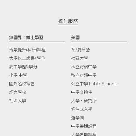
達仁服務
無國界：線上學習
美國
背景提升(科研)課程
冬/夏令營
大學以上證書+學位
社區大學
高中學歷&學分
私立寄宿中學
小學 中學
私立走讀中學
國外名校寒暑
公立中學 Public Schools
語言學校
中學交換生
社區大學
大學‧研究所
條件式入學
遊學團
中學暑期課程
大學暑期課程