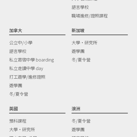
語言學校
職場進修/證照課程
加拿大
新加坡
公立中/小學
大學‧研究所
語言學校
遊學團
私立寄宿中學 boarding
冬/夏令營
私立走讀中學 day
打工遊學/進修證照
遊學團
冬/夏令營
英國
澳洲
預科課程
冬/夏令營
大學‧研究所
遊學團