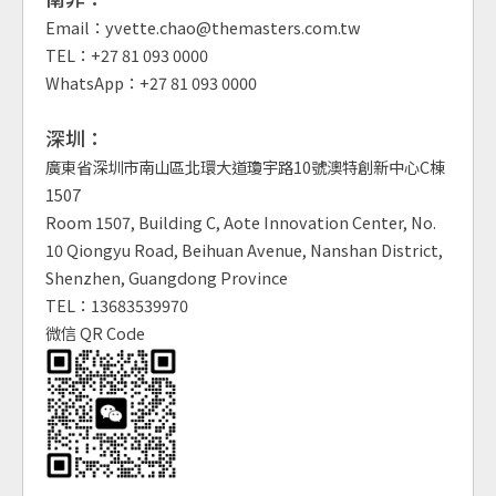
Email：yvette.chao@themasters.com.tw
TEL：+27 81 093 0000
WhatsApp：+27 81 093 0000
深圳：
廣東省深圳市南山區北環大道瓊宇路10號澳特創新中心C棟
1507
Room 1507, Building C, Aote Innovation Center, No.
10 Qiongyu Road, Beihuan Avenue, Nanshan District,
Shenzhen, Guangdong Province
TEL：13683539970
微信 QR Code