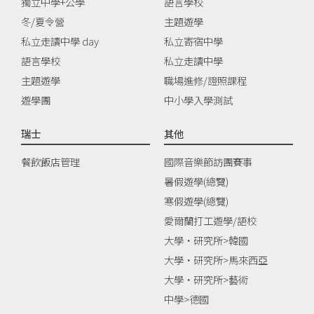
獨立中學+公學
語言學校
冬/夏令營
主題遊學
私立走讀中學 day
私立寄宿中學
語言學校
私立走讀中學
主題遊學
職場進修/證照課程
遊學團
中小學入學測試
瑞士
其他
餐飲飯店管理
國際音樂節訪團賽事
暑假遊學(總覽)
寒假遊學(總覽)
愛爾蘭打工遊學/語校
大學‧研究所>韓國
大學‧研究所>馬來西亞
大學‧研究所>藝術
中學>德國