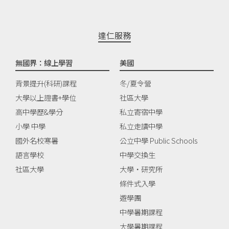
達仁服務
無國界：線上學習
美國
背景提升(科研)課程
冬/夏令營
大學以上證書+學位
社區大學
高中學歷&學分
私立寄宿中學
小學 中學
私立走讀中學
國外名校寒暑
公立中學 Public Schools
語言學校
中學交換生
社區大學
大學‧研究所
條件式入學
遊學團
中學暑期課程
大學暑期課程