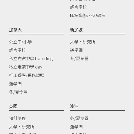
語言學校
職場進修/證照課程
加拿大
新加坡
公立中/小學
大學‧研究所
語言學校
遊學團
私立寄宿中學 boarding
冬/夏令營
私立走讀中學 day
打工遊學/進修證照
遊學團
冬/夏令營
英國
澳洲
預科課程
冬/夏令營
大學‧研究所
遊學團