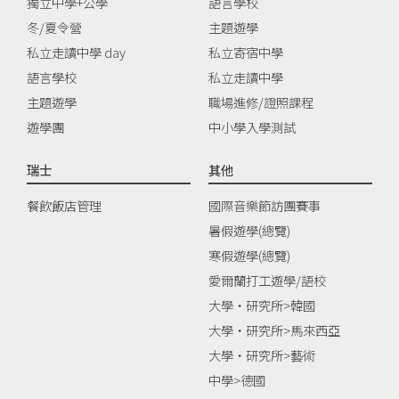
獨立中學+公學
語言學校
冬/夏令營
主題遊學
私立走讀中學 day
私立寄宿中學
語言學校
私立走讀中學
主題遊學
職場進修/證照課程
遊學團
中小學入學測試
瑞士
其他
餐飲飯店管理
國際音樂節訪團賽事
暑假遊學(總覽)
寒假遊學(總覽)
愛爾蘭打工遊學/語校
大學‧研究所>韓國
大學‧研究所>馬來西亞
大學‧研究所>藝術
中學>德國