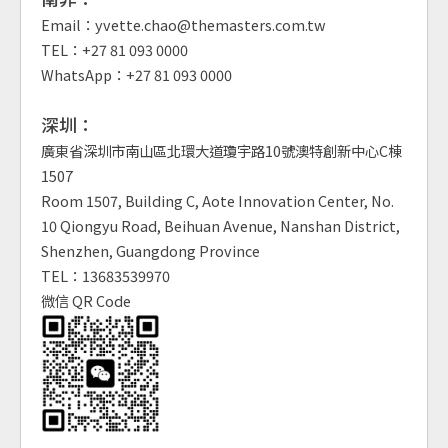
Email：yvette.chao@themasters.com.tw
TEL：+27 81 093 0000
WhatsApp：+27 81 093 0000
深圳：
廣東省深圳市南山區北環大道瓊宇路10號澳特創新中心C棟
1507
Room 1507, Building C, Aote Innovation Center, No.
10 Qiongyu Road, Beihuan Avenue, Nanshan District,
Shenzhen, Guangdong Province
TEL：13683539970
微信 QR Code