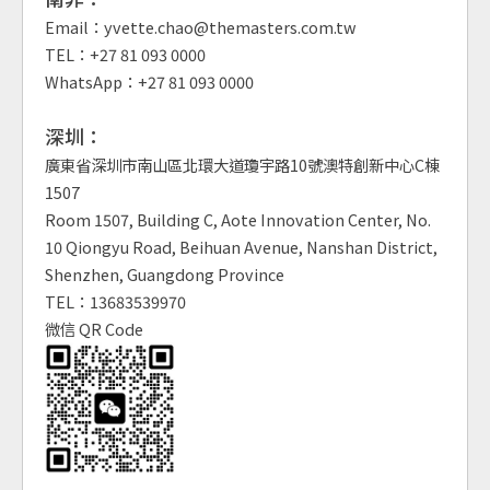
Email：yvette.chao@themasters.com.tw
TEL：+27 81 093 0000
WhatsApp：+27 81 093 0000
深圳：
廣東省深圳市南山區北環大道瓊宇路10號澳特創新中心C棟
1507
Room 1507, Building C, Aote Innovation Center, No.
10 Qiongyu Road, Beihuan Avenue, Nanshan District,
Shenzhen, Guangdong Province
TEL：13683539970
微信 QR Code