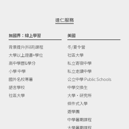
達仁服務
無國界：線上學習
美國
背景提升(科研)課程
冬/夏令營
大學以上證書+學位
社區大學
高中學歷&學分
私立寄宿中學
小學 中學
私立走讀中學
國外名校寒暑
公立中學 Public Schools
語言學校
中學交換生
社區大學
大學‧研究所
條件式入學
遊學團
中學暑期課程
大學暑期課程