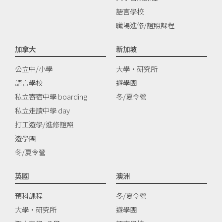
語言學校
職場進修/證照課程
加拿大
新加坡
公立中/小學
大學‧研究所
語言學校
遊學團
私立寄宿中學 boarding
冬/夏令營
私立走讀中學 day
打工遊學/進修證照
遊學團
冬/夏令營
英國
澳洲
預科課程
冬/夏令營
大學‧研究所
遊學團