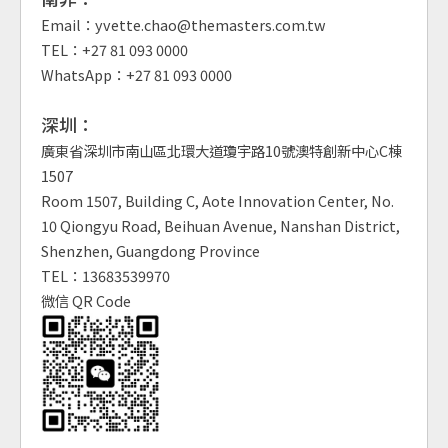
Email：yvette.chao@themasters.com.tw
TEL：+27 81 093 0000
WhatsApp：+27 81 093 0000
深圳：
廣東省深圳市南山區北環大道瓊宇路10號澳特創新中心C棟
1507
Room 1507, Building C, Aote Innovation Center, No.
10 Qiongyu Road, Beihuan Avenue, Nanshan District,
Shenzhen, Guangdong Province
TEL：13683539970
微信 QR Code