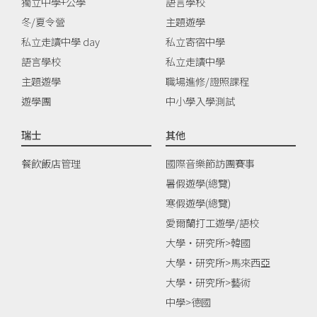
獨立中學+公學
語言學校
冬/夏令營
主題遊學
私立走讀中學 day
私立寄宿中學
語言學校
私立走讀中學
主題遊學
職場進修/證照課程
遊學團
中小學入學測試
瑞士
其他
餐飲飯店管理
國際音樂節訪團賽事
暑假遊學(總覽)
寒假遊學(總覽)
愛爾蘭打工遊學/語校
大學‧研究所>韓國
大學‧研究所>馬來西亞
大學‧研究所>藝術
中學>德國