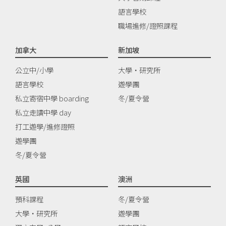
語言學校
職場進修/證照課程
加拿大
新加坡
公立中/小學
大學‧研究所
語言學校
遊學團
私立寄宿中學 boarding
冬/夏令營
私立走讀中學 day
打工遊學/進修證照
遊學團
冬/夏令營
英國
澳洲
預科課程
冬/夏令營
大學‧研究所
遊學團