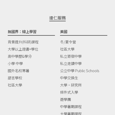
達仁服務
無國界：線上學習
美國
背景提升(科研)課程
冬/夏令營
大學以上證書+學位
社區大學
高中學歷&學分
私立寄宿中學
小學 中學
私立走讀中學
國外名校寒暑
公立中學 Public Schools
語言學校
中學交換生
社區大學
大學‧研究所
條件式入學
遊學團
中學暑期課程
大學暑期課程