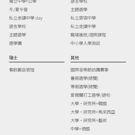
獨立中學+公學
語言學校
冬/夏令營
主題遊學
私立走讀中學 day
私立寄宿中學
語言學校
私立走讀中學
主題遊學
職場進修/證照課程
遊學團
中小學入學測試
瑞士
其他
餐飲飯店管理
國際音樂節訪團賽事
暑假遊學(總覽)
寒假遊學(總覽)
愛爾蘭打工遊學/語校
大學‧研究所>韓國
大學‧研究所>馬來西亞
大學‧研究所>藝術
中學>德國