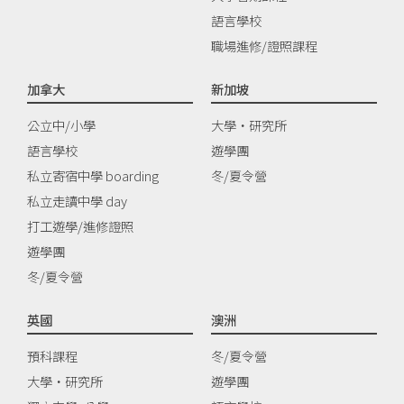
語言學校
職場進修/證照課程
加拿大
新加坡
公立中/小學
大學‧研究所
語言學校
遊學團
私立寄宿中學 boarding
冬/夏令營
私立走讀中學 day
打工遊學/進修證照
遊學團
冬/夏令營
英國
澳洲
預科課程
冬/夏令營
大學‧研究所
遊學團