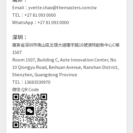
Email：yvette.chao@themasters.com.tw
TEL：+27 81 093 0000
WhatsApp：+27 81 093 0000
深圳：
廣東省深圳市南山區北環大道瓊宇路10號澳特創新中心C棟
1507
Room 1507, Building C, Aote Innovation Center, No.
10 Qiongyu Road, Beihuan Avenue, Nanshan District,
Shenzhen, Guangdong Province
TEL：13683539970
微信 QR Code