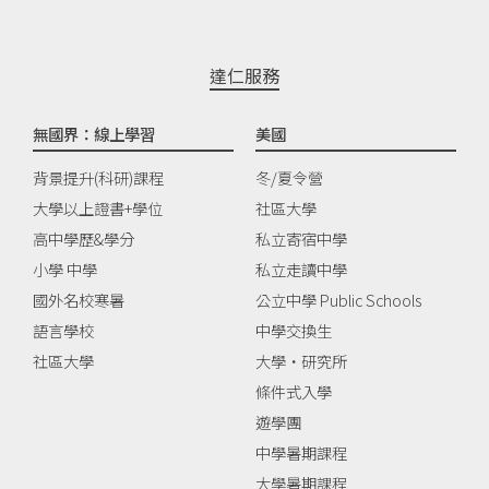
達仁服務
無國界：線上學習
美國
背景提升(科研)課程
冬/夏令營
大學以上證書+學位
社區大學
高中學歷&學分
私立寄宿中學
小學 中學
私立走讀中學
國外名校寒暑
公立中學 Public Schools
語言學校
中學交換生
社區大學
大學‧研究所
條件式入學
遊學團
中學暑期課程
大學暑期課程