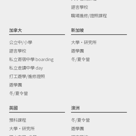
語言學校
職場進修/證照課程
加拿大
新加坡
公立中/小學
大學‧研究所
語言學校
遊學團
私立寄宿中學 boarding
冬/夏令營
私立走讀中學 day
打工遊學/進修證照
遊學團
冬/夏令營
英國
澳洲
預科課程
冬/夏令營
大學‧研究所
遊學團