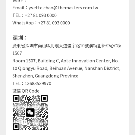
Email：yvette.chao@themasters.com.tw
TEL：+27 81 093 0000
WhatsApp：+27 81 093 0000
深圳：
廣東省深圳市南山區北環大道瓊宇路10號澳特創新中心C棟
1507
Room 1507, Building C, Aote Innovation Center, No.
10 Qiongyu Road, Beihuan Avenue, Nanshan District,
Shenzhen, Guangdong Province
TEL：13683539970
微信 QR Code