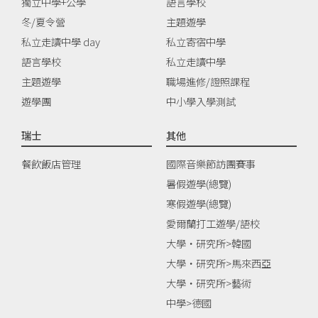
獨立中學+公學
語言學校
冬/夏令營
主題遊學
私立走讀中學 day
私立寄宿中學
語言學校
私立走讀中學
主題遊學
職場進修/證照課程
遊學團
中小學入學測試
瑞士
其他
餐飲飯店管理
國際音樂節訪團賽事
暑假遊學(總覽)
寒假遊學(總覽)
愛爾蘭打工遊學/語校
大學‧研究所>韓國
大學‧研究所>馬來西亞
大學‧研究所>藝術
中學>德國