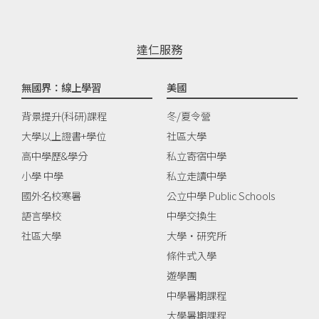
達仁服務
無國界：線上學習
美國
背景提升(科研)課程
冬/夏令營
大學以上證書+學位
社區大學
高中學歷&學分
私立寄宿中學
小學 中學
私立走讀中學
國外名校寒暑
公立中學 Public Schools
語言學校
中學交換生
社區大學
大學‧研究所
條件式入學
遊學團
中學暑期課程
大學暑期課程