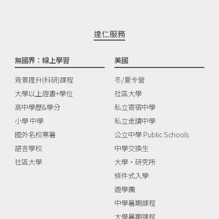
達仁服務
無國界：線上學習
美國
背景提升(科研)課程
冬/夏令營
大學以上證書+學位
社區大學
高中學歷&學分
私立寄宿中學
小學 中學
私立走讀中學
國外名校寒暑
公立中學 Public Schools
語言學校
中學交換生
社區大學
大學‧研究所
條件式入學
遊學團
中學暑期課程
大學暑期課程