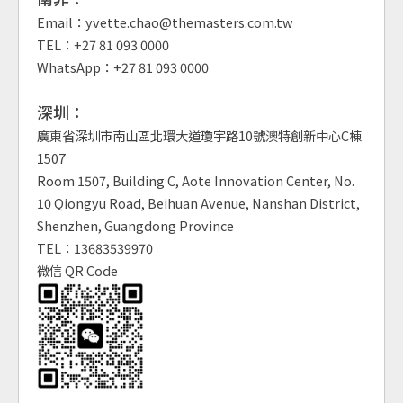
Email：yvette.chao@themasters.com.tw
TEL：+27 81 093 0000
WhatsApp：+27 81 093 0000
深圳：
廣東省深圳市南山區北環大道瓊宇路10號澳特創新中心C棟
1507
Room 1507, Building C, Aote Innovation Center, No.
10 Qiongyu Road, Beihuan Avenue, Nanshan District,
Shenzhen, Guangdong Province
TEL：13683539970
微信 QR Code