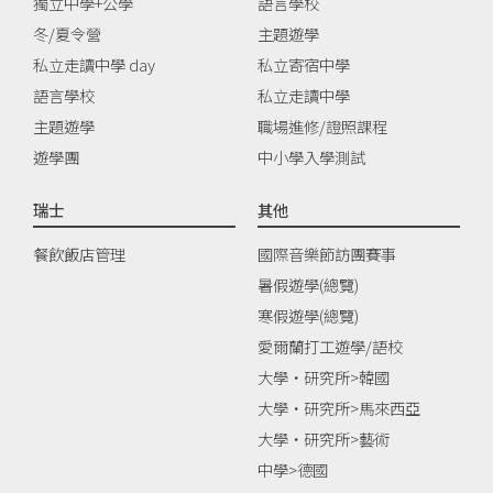
獨立中學+公學
語言學校
冬/夏令營
主題遊學
私立走讀中學 day
私立寄宿中學
語言學校
私立走讀中學
主題遊學
職場進修/證照課程
遊學團
中小學入學測試
瑞士
其他
餐飲飯店管理
國際音樂節訪團賽事
暑假遊學(總覽)
寒假遊學(總覽)
愛爾蘭打工遊學/語校
大學‧研究所>韓國
大學‧研究所>馬來西亞
大學‧研究所>藝術
中學>德國