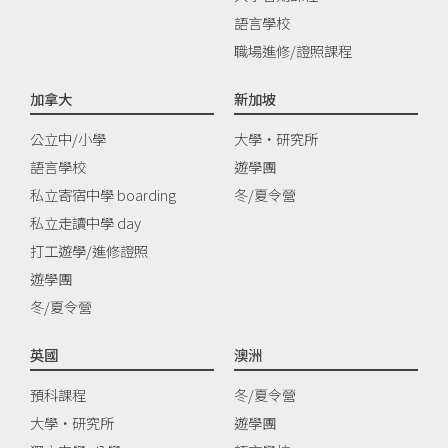
語言學校
職場進修/證照課程
加拿大
新加坡
公立中/小學
大學‧研究所
語言學校
遊學團
私立寄宿中學 boarding
冬/夏令營
私立走讀中學 day
打工遊學/進修證照
遊學團
冬/夏令營
英國
澳洲
預科課程
冬/夏令營
大學‧研究所
遊學團