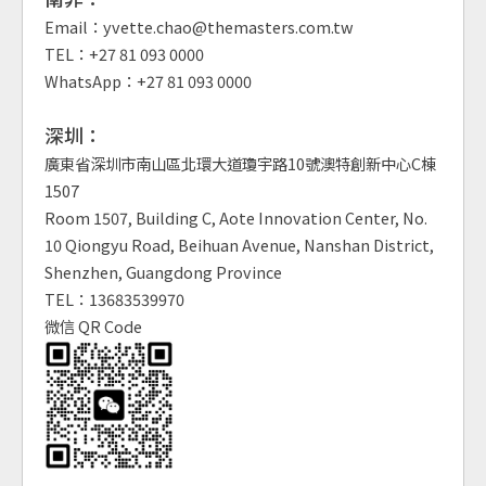
Email：yvette.chao@themasters.com.tw
TEL：+27 81 093 0000
WhatsApp：+27 81 093 0000
深圳：
廣東省深圳市南山區北環大道瓊宇路10號澳特創新中心C棟
1507
Room 1507, Building C, Aote Innovation Center, No.
10 Qiongyu Road, Beihuan Avenue, Nanshan District,
Shenzhen, Guangdong Province
TEL：13683539970
微信 QR Code