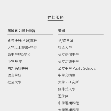
達仁服務
無國界：線上學習
美國
背景提升(科研)課程
冬/夏令營
大學以上證書+學位
社區大學
高中學歷&學分
私立寄宿中學
小學 中學
私立走讀中學
國外名校寒暑
公立中學 Public Schools
語言學校
中學交換生
社區大學
大學‧研究所
條件式入學
遊學團
中學暑期課程
大學暑期課程