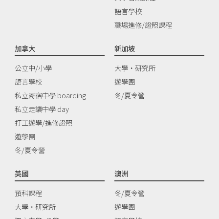
語言學校
職場進修/證照課程
加拿大
新加坡
公立中/小學
大學‧研究所
語言學校
遊學團
私立寄宿中學 boarding
冬/夏令營
私立走讀中學 day
打工遊學/進修證照
遊學團
冬/夏令營
英國
澳洲
預科課程
冬/夏令營
大學‧研究所
遊學團