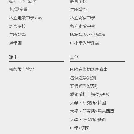
獨立中學+公學
語言學校
冬/夏令營
主題遊學
私立走讀中學 day
私立寄宿中學
語言學校
私立走讀中學
主題遊學
職場進修/證照課程
遊學團
中小學入學測試
瑞士
其他
餐飲飯店管理
國際音樂節訪團賽事
暑假遊學(總覽)
寒假遊學(總覽)
愛爾蘭打工遊學/語校
大學‧研究所>韓國
大學‧研究所>馬來西亞
大學‧研究所>藝術
中學>德國