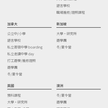
語言學校
職場進修/證照課程
加拿大
新加坡
公立中/小學
大學‧研究所
語言學校
遊學團
私立寄宿中學 boarding
冬/夏令營
私立走讀中學 day
打工遊學/進修證照
遊學團
冬/夏令營
英國
澳洲
預科課程
冬/夏令營
大學‧研究所
遊學團