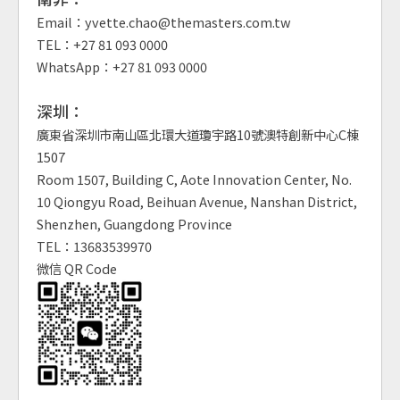
Email：yvette.chao@themasters.com.tw
TEL：+27 81 093 0000
WhatsApp：+27 81 093 0000
深圳：
廣東省深圳市南山區北環大道瓊宇路10號澳特創新中心C棟
1507
Room 1507, Building C, Aote Innovation Center, No.
10 Qiongyu Road, Beihuan Avenue, Nanshan District,
Shenzhen, Guangdong Province
TEL：13683539970
微信 QR Code