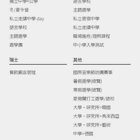
獨立中學+公學
語言學校
冬/夏令營
主題遊學
私立走讀中學 day
私立寄宿中學
語言學校
私立走讀中學
主題遊學
職場進修/證照課程
遊學團
中小學入學測試
瑞士
其他
餐飲飯店管理
國際音樂節訪團賽事
暑假遊學(總覽)
寒假遊學(總覽)
愛爾蘭打工遊學/語校
大學‧研究所>韓國
大學‧研究所>馬來西亞
大學‧研究所>藝術
中學>德國