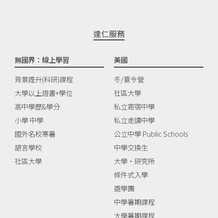
達仁服務
無國界：線上學習
美國
背景提升(科研)課程
冬/夏令營
大學以上證書+學位
社區大學
高中學歷&學分
私立寄宿中學
小學 中學
私立走讀中學
國外名校寒暑
公立中學 Public Schools
語言學校
中學交換生
社區大學
大學‧研究所
條件式入學
遊學團
中學暑期課程
大學暑期課程