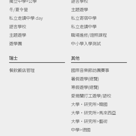
獨立中學+公學
語言學校
冬/夏令營
主題遊學
私立走讀中學 day
私立寄宿中學
語言學校
私立走讀中學
主題遊學
職場進修/證照課程
遊學團
中小學入學測試
瑞士
其他
餐飲飯店管理
國際音樂節訪團賽事
暑假遊學(總覽)
寒假遊學(總覽)
愛爾蘭打工遊學/語校
大學‧研究所>韓國
大學‧研究所>馬來西亞
大學‧研究所>藝術
中學>德國