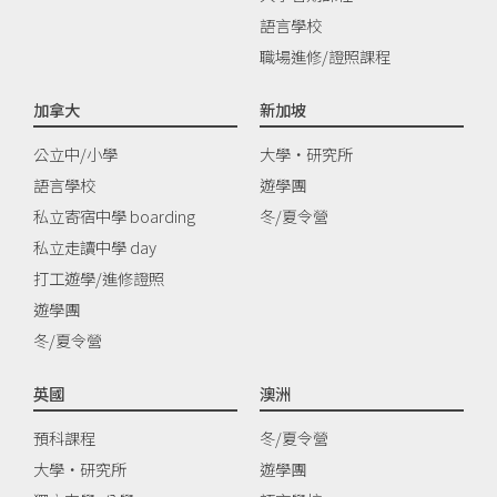
語言學校
職場進修/證照課程
加拿大
新加坡
公立中/小學
大學‧研究所
語言學校
遊學團
私立寄宿中學 boarding
冬/夏令營
私立走讀中學 day
打工遊學/進修證照
遊學團
冬/夏令營
英國
澳洲
預科課程
冬/夏令營
大學‧研究所
遊學團