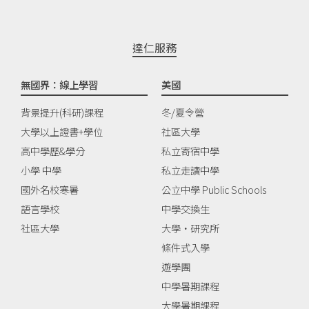
達仁服務
無國界：線上學習
美國
背景提升(科研)課程
冬/夏令營
大學以上證書+學位
社區大學
高中學歷&學分
私立寄宿中學
小學 中學
私立走讀中學
國外名校寒暑
公立中學 Public Schools
語言學校
中學交換生
社區大學
大學‧研究所
條件式入學
遊學團
中學暑期課程
大學暑期課程