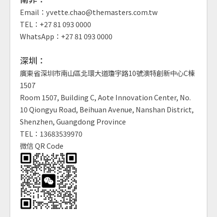
Email：yvette.chao@themasters.com.tw
TEL：+27 81 093 0000
WhatsApp：+27 81 093 0000
深圳：
廣東省深圳市南山區北環大道瓊宇路10號澳特創新中心C棟
1507
Room 1507, Building C, Aote Innovation Center, No.
10 Qiongyu Road, Beihuan Avenue, Nanshan District,
Shenzhen, Guangdong Province
TEL：13683539970
微信 QR Code