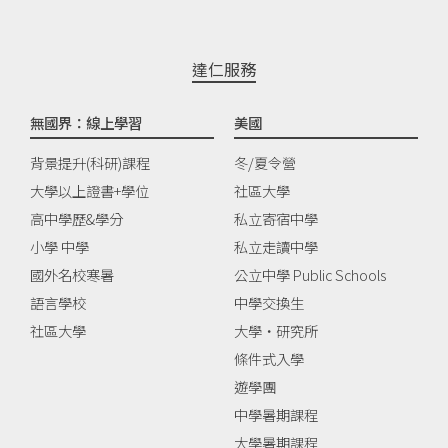
達仁服務
無國界：線上學習
美國
背景提升(科研)課程
冬/夏令營
大學以上證書+學位
社區大學
高中學歷&學分
私立寄宿中學
小學 中學
私立走讀中學
國外名校寒暑
公立中學 Public Schools
語言學校
中學交換生
社區大學
大學‧研究所
條件式入學
遊學團
中學暑期課程
大學暑期課程