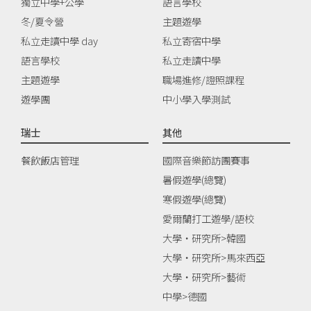
獨立中學+公學
語言學校
冬/夏令營
主題遊學
私立走讀中學 day
私立寄宿中學
語言學校
私立走讀中學
主題遊學
職場進修/證照課程
遊學團
中小學入學測試
瑞士
其他
餐飲飯店管理
國際音樂節訪團賽事
暑假遊學(總覽)
寒假遊學(總覽)
愛爾蘭打工遊學/語校
大學‧研究所>韓國
大學‧研究所>馬來西亞
大學‧研究所>藝術
中學>德國