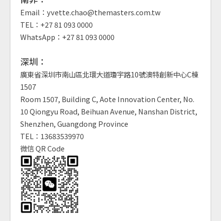
Email：yvette.chao@themasters.com.tw
TEL：+27 81 093 0000
WhatsApp：+27 81 093 0000
深圳：
廣東省深圳市南山區北環大道瓊宇路10號澳特創新中心C棟
1507
Room 1507, Building C, Aote Innovation Center, No.
10 Qiongyu Road, Beihuan Avenue, Nanshan District,
Shenzhen, Guangdong Province
TEL：13683539970
微信 QR Code