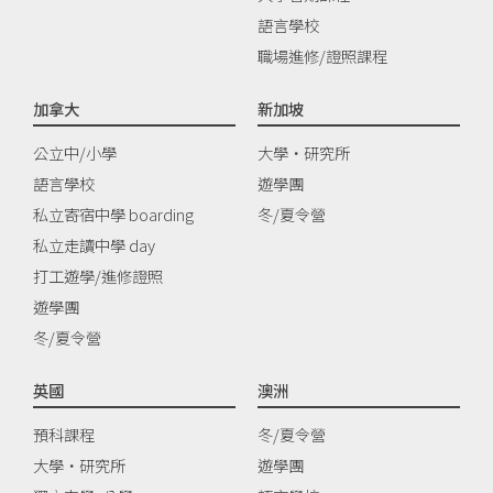
語言學校
職場進修/證照課程
加拿大
新加坡
公立中/小學
大學‧研究所
語言學校
遊學團
私立寄宿中學 boarding
冬/夏令營
私立走讀中學 day
打工遊學/進修證照
遊學團
冬/夏令營
英國
澳洲
預科課程
冬/夏令營
大學‧研究所
遊學團