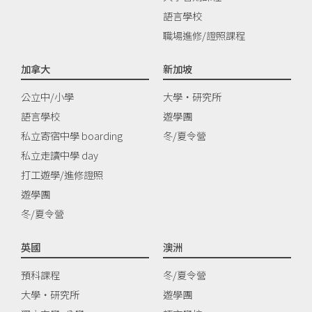
語言學校
職場進修/證照課程
加拿大
新加坡
公立中/小學
大學‧研究所
語言學校
遊學團
私立寄宿中學 boarding
冬/夏令營
私立走讀中學 day
打工遊學/進修證照
遊學團
冬/夏令營
英國
澳洲
預科課程
冬/夏令營
大學‧研究所
遊學團