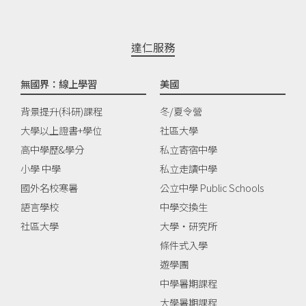
達仁服務
無國界：線上學習
美國
背景提升(科研)課程
冬/夏令營
大學以上證書+學位
社區大學
高中學歷&學分
私立寄宿中學
小學 中學
私立走讀中學
國外名校寒暑
公立中學 Public Schools
語言學校
中學交換生
社區大學
大學‧研究所
條件式入學
遊學團
中學暑期課程
大學暑期課程