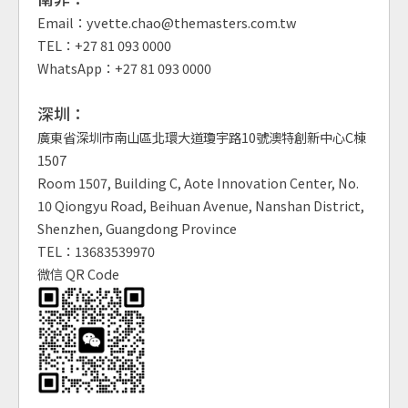
Email：yvette.chao@themasters.com.tw
TEL：+27 81 093 0000
WhatsApp：+27 81 093 0000
深圳：
廣東省深圳市南山區北環大道瓊宇路10號澳特創新中心C棟
1507
Room 1507, Building C, Aote Innovation Center, No.
10 Qiongyu Road, Beihuan Avenue, Nanshan District,
Shenzhen, Guangdong Province
TEL：13683539970
微信 QR Code