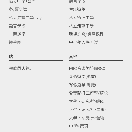
獨立中學+公學
語言學校
冬/夏令營
主題遊學
私立走讀中學 day
私立寄宿中學
語言學校
私立走讀中學
主題遊學
職場進修/證照課程
遊學團
中小學入學測試
瑞士
其他
餐飲飯店管理
國際音樂節訪團賽事
暑假遊學(總覽)
寒假遊學(總覽)
愛爾蘭打工遊學/語校
大學‧研究所>韓國
大學‧研究所>馬來西亞
大學‧研究所>藝術
中學>德國