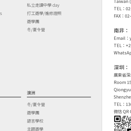
Taiwan (
私立走讀中學 day
TEL：02-
s
打工遊學/進修證照
FAX：02-
遊學團
冬/夏令營
南非：
Email：y
TEL：+27
WhatsAp
深圳：
廣東省深
Room 150
Qiongyu 
澳洲
Shenzhe
TEL：13
冬/夏令營
微信 QR 
遊學團
語言學校
主題遊學