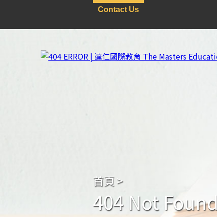
Contact Us
首頁
>
404 Not Foun