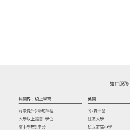
達仁服務
無國界：線上學習
美國
背景提升(科研)課程
冬/夏令營
大學以上證書+學位
社區大學
高中學歷&學分
私立寄宿中學