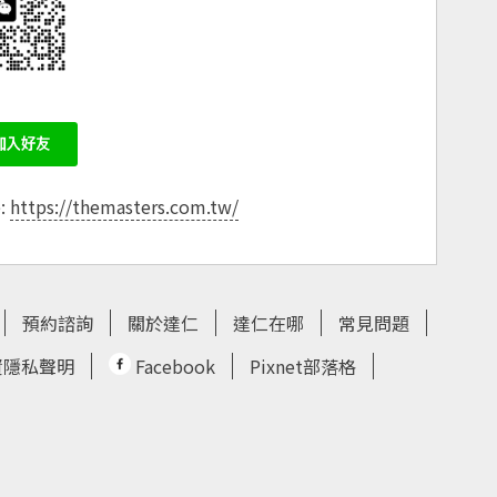
e:
https://themasters.com.tw/
預約諮詢
關於達仁
達仁在哪
常見問題
資隱私聲明
Facebook
Pixnet部落格