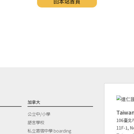
回本站首頁
加拿大
Taiw
公立中/小學
106臺北
語言學校
11F-1, No
私立寄宿中學 boarding