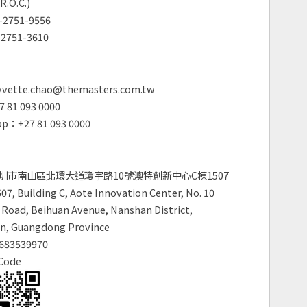
R.O.C.)
2751-9556
2751-3610
vette.chao@themasters.com.tw
 81 093 0000
p：+27 81 093 0000
圳市南山區北環大道瓊宇路10號澳特創新中心C棟1507
7, Building C, Aote Innovation Center, No. 10
Road, Beihuan Avenue, Nanshan District,
n, Guangdong Province
683539970
Code