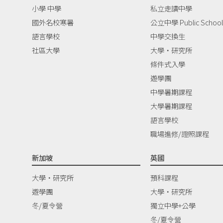
小學 中學
私立走讀中學
國外名校寒暑
公立中學 Public School
語言學校
中學交換生
社區大學
大學‧研究所
條件式入學
遊學團
中學暑期課程
大學暑期課程
語言學校
職場進修/證照課程
新加坡
英國
大學‧研究所
預科課程
遊學團
大學‧研究所
冬/夏令營
獨立中學+公學
冬/夏令營