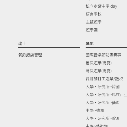
私立走讀中學 day
語言學校
主題遊學
遊學團
瑞士
其他
餐飲飯店管理
國際音樂節訪團賽事
暑假遊學(總覽)
寒假遊學(總覽)
愛爾蘭打工遊學/語校
大學‧研究所>韓國
大學‧研究所>馬來西
大學‧研究所>藝術
中學>德國
大學‧研究所>歐洲
中學>藝術類