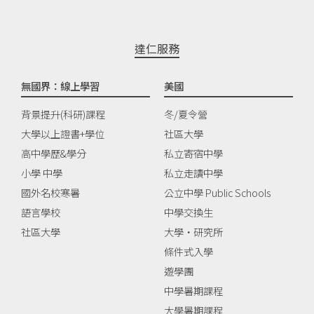
達仁服務
無國界：線上學習
美國
背景提升(科研)課程
冬/夏令營
大學以上證書+學位
社區大學
高中學歷&學分
私立寄宿中學
小學 中學
私立走讀中學
國外名校寒暑
公立中學 Public Schools
語言學校
中學交換生
社區大學
大學‧研究所
條件式入學
遊學團
中學暑期課程
大學暑期課程