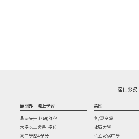
達仁服務
無國界：線上學習
美國
背景提升(科研)課程
冬/夏令營
大學以上證書+學位
社區大學
高中學歷&學分
私立寄宿中學