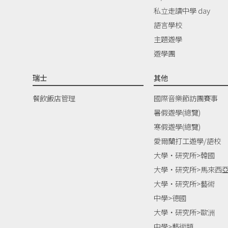
私立走讀中學 day
語言學校
主題遊學
遊學團
瑞士
其他
餐飲飯店管理
國際音樂節訪團賽事
暑假遊學(總覽)
寒假遊學(總覽)
愛爾蘭打工遊學/語校
大學‧研究所>韓國
大學‧研究所>馬來西
大學‧研究所>藝術
中學>德國
大學‧研究所>歐洲
中學>藝術類