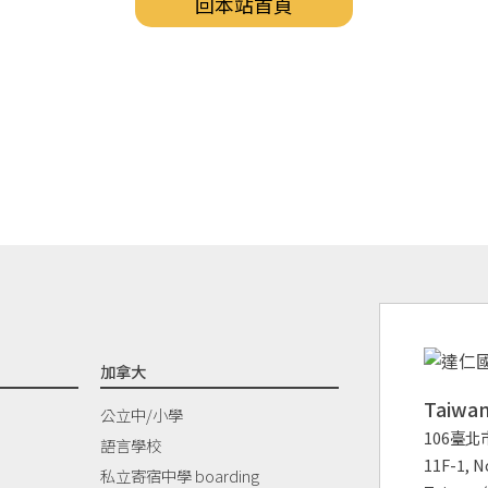
回本站首頁
加拿大
Taiw
公立中/小學
106臺北
語言學校
11F-1, No
私立寄宿中學 boarding