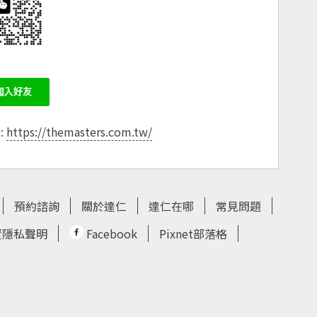
e:
https://themasters.com.tw/
預約諮詢
關於達仁
達仁在哪
常見問題
資隱私聲明
Facebook
Pixnet部落格