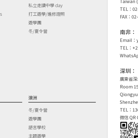
Taiwan (
私立走讀中學 day
TEL：02-
s
打工遊學/進修證照
FAX：02-
遊學團
冬/夏令營
南非：
Email：y
TEL：+27
WhatsAp
深圳：
廣東省深
Room 150
Qiongyu 
澳洲
Shenzhe
TEL：13
冬/夏令營
微信 QR 
遊學團
語言學校
主題遊學