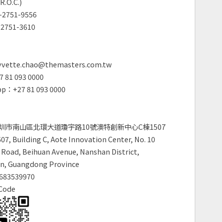
R.O.C.)
2751-9556
2751-3610
vette.chao@themasters.com.tw
 81 093 0000
p：+27 81 093 0000
圳市南山區北環大道瓊宇路10號澳特創新中心C棟1507
7, Building C, Aote Innovation Center, No. 10
Road, Beihuan Avenue, Nanshan District,
n, Guangdong Province
683539970
Code