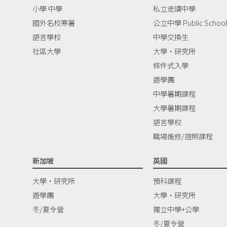
小學 中學
私立走讀中學
國外名校寒暑
公立中學 Public School
語言學校
中學交換生
社區大學
大學‧研究所
條件式入學
遊學團
中學暑期課程
大學暑期課程
語言學校
職場進修/證照課程
新加坡
英國
大學‧研究所
預科課程
遊學團
大學‧研究所
冬/夏令營
獨立中學+公學
冬/夏令營