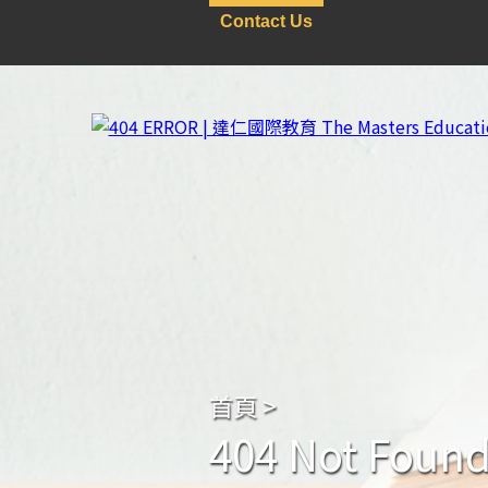
Contact Us
首頁
>
404 Not Foun