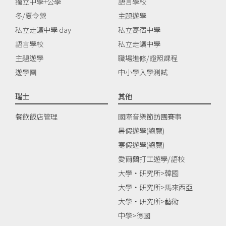
獨立中學+公學
語言學校
冬/夏令營
主題遊學
私立走讀中學 day
私立寄宿中學
語言學校
私立走讀中學
主題遊學
職場進修/證照課程
遊學團
中小學入學測試
瑞士
其他
餐飲飯店管理
國際音樂節訪團賽事
暑假遊學(總覽)
寒假遊學(總覽)
愛爾蘭打工遊學/語校
大學‧研究所>韓國
大學‧研究所>馬來西亞
大學‧研究所>藝術
中學>德國