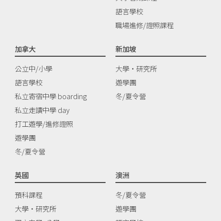
語言學校
職場進修/證照課程
加拿大
新加坡
公立中/小學
大學‧研究所
語言學校
遊學團
私立寄宿中學 boarding
冬/夏令營
私立走讀中學 day
打工遊學/進修證照
遊學團
冬/夏令營
英國
澳洲
預科課程
冬/夏令營
大學‧研究所
遊學團