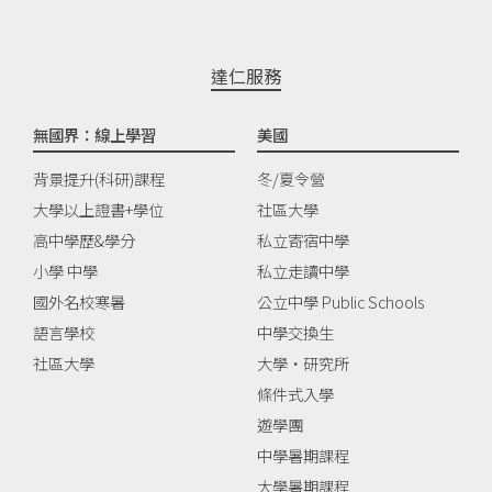
達仁服務
無國界：線上學習
美國
背景提升(科研)課程
冬/夏令營
大學以上證書+學位
社區大學
高中學歷&學分
私立寄宿中學
小學 中學
私立走讀中學
國外名校寒暑
公立中學 Public Schools
語言學校
中學交換生
社區大學
大學‧研究所
條件式入學
遊學團
中學暑期課程
大學暑期課程