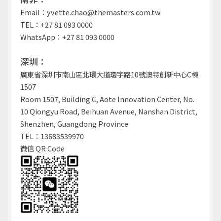
Email：yvette.chao@themasters.com.tw
TEL：+27 81 093 0000
WhatsApp：+27 81 093 0000
深圳：
廣東省深圳市南山區北環大道瓊宇路10號澳特創新中心C棟
1507
Room 1507, Building C, Aote Innovation Center, No.
10 Qiongyu Road, Beihuan Avenue, Nanshan District,
Shenzhen, Guangdong Province
TEL：13683539970
微信 QR Code