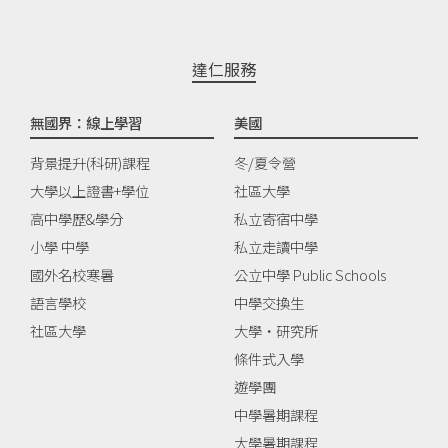
達仁服務
無國界：線上學習
美國
背景提升(科研)課程
冬/夏令營
大學以上證書+學位
社區大學
高中學歷&學分
私立寄宿中學
小學 中學
私立走讀中學
國外名校寒暑
公立中學 Public Schools
語言學校
中學交換生
社區大學
大學‧研究所
條件式入學
遊學團
中學暑期課程
大學暑期課程