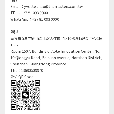
Email：yvette.chao@themasters.com.tw
TEL：+27 81 093 0000
WhatsApp：+27 81 093 0000
深圳：
廣東省深圳市南山區北環大道瓊宇路10號澳特創新中心C棟
1507
Room 1507, Building C, Aote Innovation Center, No.
10 Qiongyu Road, Beihuan Avenue, Nanshan District,
Shenzhen, Guangdong Province
TEL：13683539970
微信 QR Code