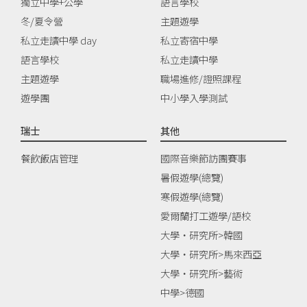
獨立中學+公學
語言學校
冬/夏令營
主題遊學
私立走讀中學 day
私立寄宿中學
語言學校
私立走讀中學
主題遊學
職場進修/證照課程
遊學團
中小學入學測試
瑞士
其他
餐飲飯店管理
國際音樂節訪團賽事
暑假遊學(總覽)
寒假遊學(總覽)
愛爾蘭打工遊學/語校
大學‧研究所>韓國
大學‧研究所>馬來西亞
大學‧研究所>藝術
中學>德國