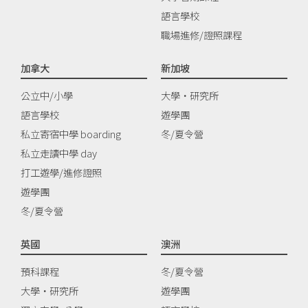
語言學校
職場進修/證照課程
加拿大
新加坡
公立中/小學
大學‧研究所
語言學校
遊學團
私立寄宿中學 boarding
冬/夏令營
私立走讀中學 day
打工遊學/進修證照
遊學團
冬/夏令營
英國
澳洲
預科課程
冬/夏令營
大學‧研究所
遊學團