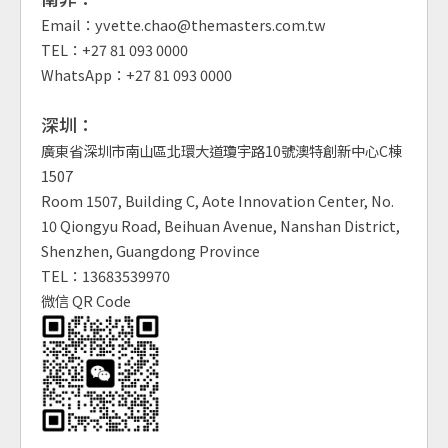
Email：yvette.chao@themasters.com.tw
TEL：+27 81 093 0000
WhatsApp：+27 81 093 0000
深圳：
廣東省深圳市南山區北環大道瓊宇路10號澳特創新中心C棟
1507
Room 1507, Building C, Aote Innovation Center, No.
10 Qiongyu Road, Beihuan Avenue, Nanshan District,
Shenzhen, Guangdong Province
TEL：13683539970
微信 QR Code