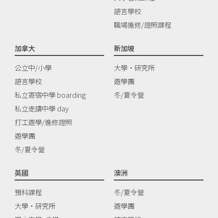
語言學校
職場進修/證照課程
加拿大
新加坡
公立中/小學
大學‧研究所
語言學校
遊學團
私立寄宿中學 boarding
冬/夏令營
私立走讀中學 day
打工遊學/進修證照
遊學團
冬/夏令營
英國
澳洲
預科課程
冬/夏令營
大學‧研究所
遊學團