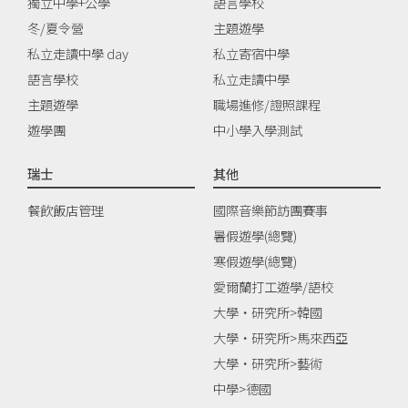
獨立中學+公學
語言學校
冬/夏令營
主題遊學
私立走讀中學 day
私立寄宿中學
語言學校
私立走讀中學
主題遊學
職場進修/證照課程
遊學團
中小學入學測試
瑞士
其他
餐飲飯店管理
國際音樂節訪團賽事
暑假遊學(總覽)
寒假遊學(總覽)
愛爾蘭打工遊學/語校
大學‧研究所>韓國
大學‧研究所>馬來西亞
大學‧研究所>藝術
中學>德國