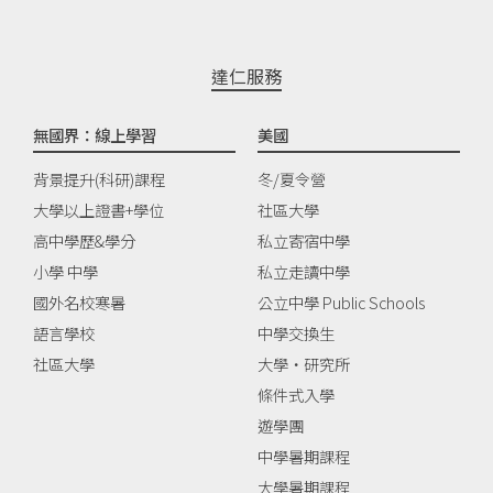
達仁服務
無國界：線上學習
美國
背景提升(科研)課程
冬/夏令營
大學以上證書+學位
社區大學
高中學歷&學分
私立寄宿中學
小學 中學
私立走讀中學
國外名校寒暑
公立中學 Public Schools
語言學校
中學交換生
社區大學
大學‧研究所
條件式入學
遊學團
中學暑期課程
大學暑期課程