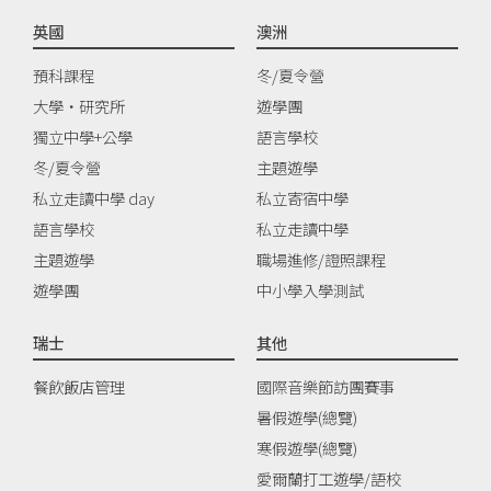
英國
澳洲
預科課程
冬/夏令營
大學‧研究所
遊學團
獨立中學+公學
語言學校
冬/夏令營
主題遊學
私立走讀中學 day
私立寄宿中學
語言學校
私立走讀中學
主題遊學
職場進修/證照課程
遊學團
中小學入學測試
瑞士
其他
餐飲飯店管理
國際音樂節訪團賽事
暑假遊學(總覽)
寒假遊學(總覽)
愛爾蘭打工遊學/語校