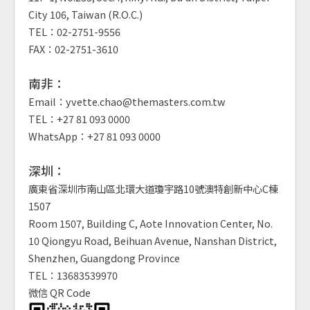
City 106, Taiwan (R.O.C.)
TEL：02-2751-9556
FAX：02-2751-3610
南非：
Email：yvette.chao@themasters.com.tw
TEL：+27 81 093 0000
WhatsApp：+27 81 093 0000
深圳：
廣東省深圳市南山區北環大道瓊宇路10號澳特創新中心C棟
1507
Room 1507, Building C, Aote Innovation Center, No.
10 Qiongyu Road, Beihuan Avenue, Nanshan District,
Shenzhen, Guangdong Province
TEL：13683539970
微信 QR Code