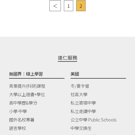
＜
1
2
達仁服務
無國界：線上學習
美國
背景提升(科研)課程
冬/夏令營
大學以上證書+學位
社區大學
高中學歷&學分
私立寄宿中學
小學 中學
私立走讀中學
國外名校寒暑
公立中學 Public Schools
語言學校
中學交換生