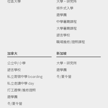
社區大學
大學‧研究所
條件式入學
遊學團
中學暑期課程
大學暑期課程
語言學校
職場進修/證照課程
加拿大
新加坡
公立中/小學
大學‧研究所
語言學校
遊學團
私立寄宿中學 boarding
冬/夏令營
私立走讀中學 day
打工遊學/進修證照
遊學團
冬/夏令營