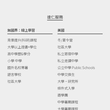
達仁服務
無國界：線上學習
美國
背景提升(科研)課程
冬/夏令營
大學以上證書+學位
社區大學
高中學歷&學分
私立寄宿中學
小學 中學
私立走讀中學
國外名校寒暑
公立中學 Public Schools
語言學校
中學交換生
社區大學
大學‧研究所
條件式入學
遊學團
中學暑期課程
大學暑期課程