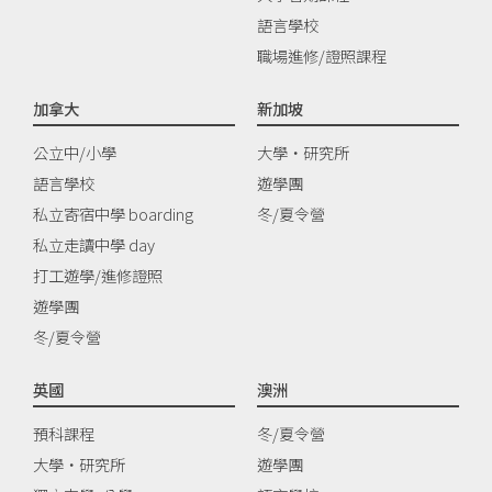
語言學校
職場進修/證照課程
加拿大
新加坡
公立中/小學
大學‧研究所
語言學校
遊學團
私立寄宿中學 boarding
冬/夏令營
私立走讀中學 day
打工遊學/進修證照
遊學團
冬/夏令營
英國
澳洲
預科課程
冬/夏令營
大學‧研究所
遊學團