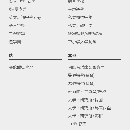
獨立中學+公學
語言學校
冬/夏令營
主題遊學
私立走讀中學 day
私立寄宿中學
語言學校
私立走讀中學
主題遊學
職場進修/證照課程
遊學團
中小學入學測試
瑞士
其他
餐飲飯店管理
國際音樂節訪團賽事
暑假遊學(總覽)
寒假遊學(總覽)
愛爾蘭打工遊學/語校
大學‧研究所>韓國
大學‧研究所>馬來西亞
大學‧研究所>藝術
中學>德國