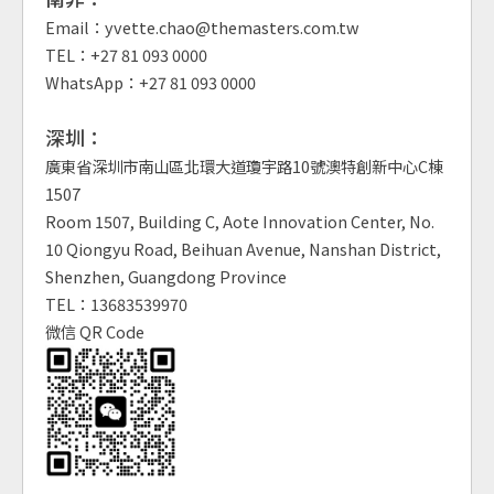
Email：yvette.chao@themasters.com.tw
TEL：+27 81 093 0000
WhatsApp：+27 81 093 0000
深圳：
廣東省深圳市南山區北環大道瓊宇路10號澳特創新中心C棟
1507
Room 1507, Building C, Aote Innovation Center, No.
10 Qiongyu Road, Beihuan Avenue, Nanshan District,
Shenzhen, Guangdong Province
TEL：13683539970
微信 QR Code