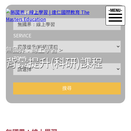
COUNTRY
SERVICE
無國界：線上學習
>
背景提升(科研)課程
ZONE