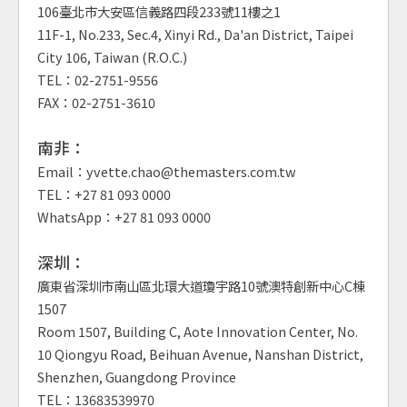
106臺北市大安區信義路四段233號11樓之1
11F-1, No.233, Sec.4, Xinyi Rd., Da'an District, Taipei
City 106, Taiwan (R.O.C.)
TEL：02-2751-9556
FAX：02-2751-3610
南非：
Email：yvette.chao@themasters.com.tw
TEL：+27 81 093 0000
WhatsApp：+27 81 093 0000
深圳：
廣東省深圳市南山區北環大道瓊宇路10號澳特創新中心C棟
1507
Room 1507, Building C, Aote Innovation Center, No.
10 Qiongyu Road, Beihuan Avenue, Nanshan District,
Shenzhen, Guangdong Province
TEL：13683539970