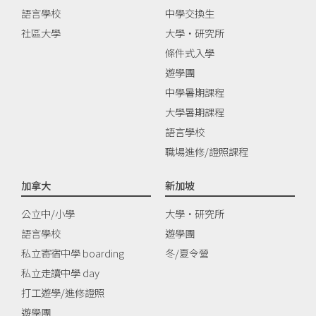
語言學校
中學交換生
社區大學
大學‧研究所
條件式入學
遊學團
中學暑期課程
大學暑期課程
語言學校
職場進修/證照課程
加拿大
新加坡
公立中/小學
大學‧研究所
語言學校
遊學團
私立寄宿中學 boarding
冬/夏令營
私立走讀中學 day
打工遊學/進修證照
遊學團