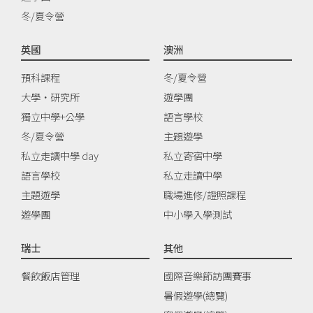
冬/夏令營
英國
澳洲
預科課程
冬/夏令營
大學‧研究所
遊學團
獨立中學+公學
語言學校
冬/夏令營
主題遊學
私立走讀中學 day
私立寄宿中學
語言學校
私立走讀中學
主題遊學
職場進修/證照課程
遊學團
中小學入學測試
瑞士
其他
餐飲飯店管理
國際音樂節訪團賽事
暑假遊學(總覽)