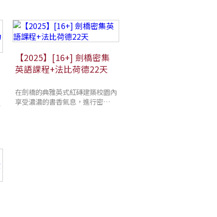
【2025】[16+] 劍橋密集
英語課程+法比荷德22天
在劍橋的典雅英式紅磚建築校園內
享受濃濃的書香氣息，進行密集英
程
語課程迅速加強英文能力，課程結
束後安排法比荷德精緻之旅
關