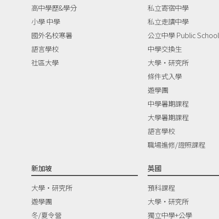
高中學歷&學分
私立寄宿中學
小學 中學
私立走讀中學
國外名校寒暑
公立中學 Public School
語言學校
中學交換生
社區大學
大學‧研究所
條件式入學
遊學團
中學暑期課程
大學暑期課程
語言學校
職場進修/證照課程
新加坡
英國
大學‧研究所
預科課程
遊學團
大學‧研究所
冬/夏令營
獨立中學+公學