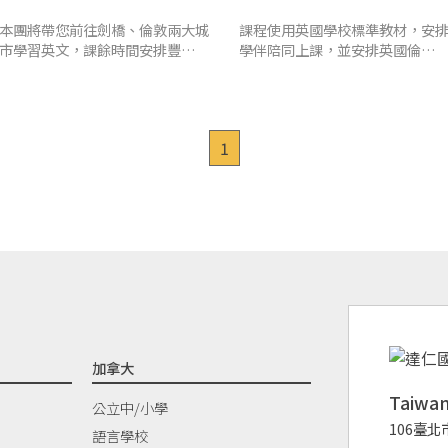
學(2週)+法比荷德35天
中學體驗+法國精選旅遊
本團將帶您前往劍橋、倫敦兩大城
課程使用英國學校標準教材，安
市學習英文，課餘時間安排豐富的
學伴陪同上課，並安排英國倫敦
英國旅遊，課程結束後並安排法
牛津，法國迪士尼等精選旅程
國、荷蘭、比利時、德國旅遊
1
加拿大
Taiw
公立中/小學
106臺北
語言學校