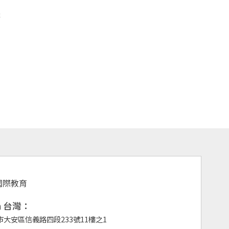
排
、
an 台灣：
市大安區信義路四段233號11樓之1