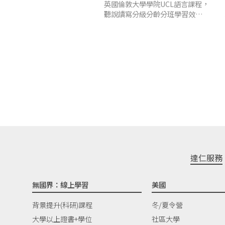
英國倫敦大學學院UCL語言課程，
聽說讀寫分級分齡分班學習效果
佳，高比例國際學生，結識各國同
學
達仁服務
無國界：線上學習
美國
背景提升(科研)課程
冬/夏令營
大學以上證書+學位
社區大學