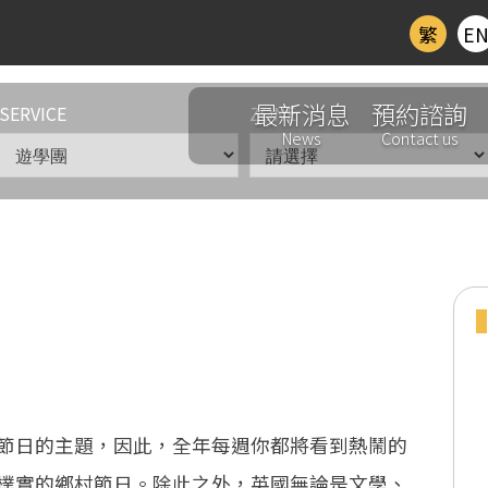
繁
E
最新消息
預約諮詢
SERVICE
ZONE
News
Contact us
節日的主題，因此，全年每週你都將看到熱鬧的
樸實的鄉村節日。除此之外，英國無論是文學、