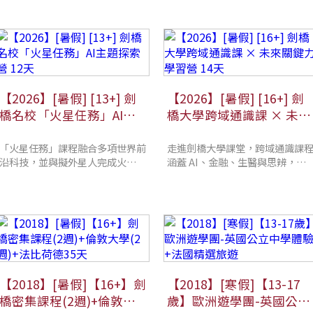
【2026】[暑假] [13+] 劍
【2026】[暑假] [16+] 劍
橋名校「火星任務」AI主
橋大學跨域通識課 × 未來
題探索營 12天
關鍵力學習營 14天
「火星任務」課程融合多項世界前
走進劍橋大學課堂，跨域通識課
沿科技，並與擬外星人完成火星艱
涵蓋 AI、金融、生醫與思辨，結
鉅任務，既能體驗太空任務，又能
合理論與實作，培養高中生未來
像在矽谷一樣創辦公司
鍵能力
【2018】[暑假]【16+】劍
【2018】[寒假]【13-17
橋密集課程(2週)+倫敦大
歲】歐洲遊學團-英國公立