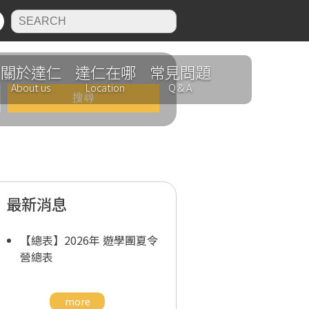
N
關於達仁
達仁在哪
常見問題
About us
Location
Q & A
最新消息
【總表】2026年 遊學團夏令
營總表
more