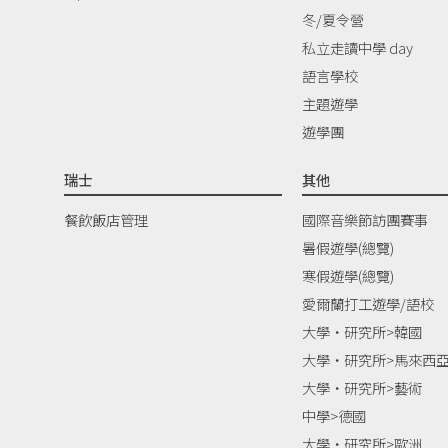
冬/夏令營
私立走讀中學 day
語言學校
主題遊學
遊學團
瑞士
其他
餐飲飯店管理
國際音樂節訪團賽事
暑假遊學(總覽)
寒假遊學(總覽)
愛爾蘭打工遊學/語校
大學‧研究所>韓國
大學‧研究所>馬來西
大學‧研究所>藝術
中學>德國
大學‧研究所>歐洲