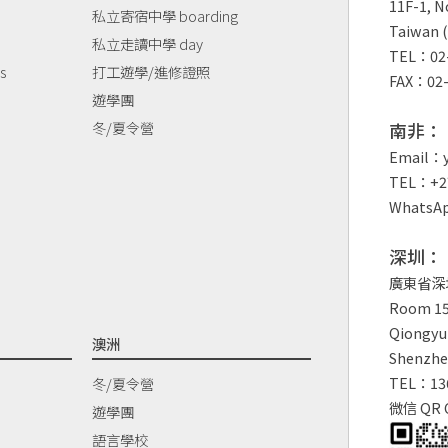
11F-1, No
私立寄宿中學 boarding
Taiwan (
私立走讀中學 day
TEL：02-
s
打工遊學/進修證照
FAX：02-
遊學團
冬/夏令營
南非：
Email：y
TEL：+27
WhatsAp
深圳：
廣東省深
Room 150
Qiongyu 
澳洲
Shenzhe
TEL：13
冬/夏令營
微信 QR 
遊學團
語言學校