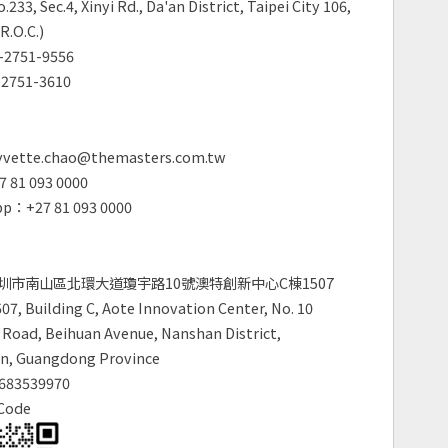
.233, Sec.4, Xinyi Rd., Da'an District, Taipei City 106,
R.O.C.)
2751-9556
2751-3610
vette.chao@themasters.com.tw
 81 093 0000
p：+27 81 093 0000
圳市南山區北環大道瓊宇路10號澳特創新中心C棟1507
7, Building C, Aote Innovation Center, No. 10
Road, Beihuan Avenue, Nanshan District,
n, Guangdong Province
683539970
Code