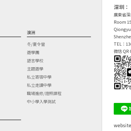
深圳：
廣東省深
Room 150
Qiongyu 
澳洲
Shenzhe
TEL：13
冬/夏令營
微信 QR 
遊學團
語言學校
主題遊學
私立寄宿中學
私立走讀中學
職場進修/證照課程
中小學入學測試
websit