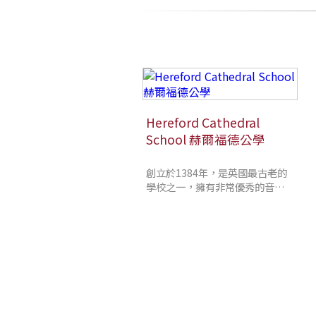
Hereford Cathedral
School 赫爾福德公學
創立於1384年，是英國最古老的
學校之一，擁有非常優秀的音樂課
程，英國著名新聞雜誌The Week
評選音樂最好學校