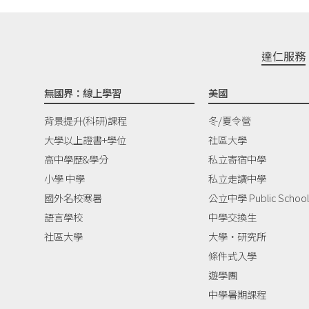
達仁服務
無國界：線上學習
美國
背景提升(科研)課程
冬/夏令營
大學以上證書+學位
社區大學
高中學歷&學分
私立寄宿中學
小學 中學
私立走讀中學
國外名校寒暑
公立中學 Public School
語言學校
中學交換生
社區大學
大學‧研究所
條件式入學
遊學團
中學暑期課程