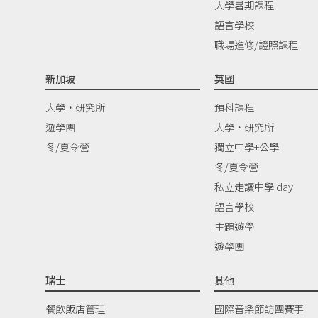
大學暑期課程
語言學校
職場進修/證照課程
新加坡
英國
大學‧研究所
預科課程
遊學團
大學‧研究所
冬/夏令營
獨立中學+公學
冬/夏令營
私立走讀中學 day
語言學校
主題遊學
遊學團
瑞士
其他
餐飲飯店管理
國際音樂節訪團賽事