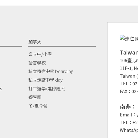
加拿大
Taiw
公立中/小學
106臺北
語言學校
11F-1, No
私立寄宿中學 boarding
Taiwan (
私立走讀中學 day
TEL：02-
s
打工遊學/進修證照
FAX：02-
遊學團
冬/夏令營
南非：
Email：y
TEL：+27
WhatsAp