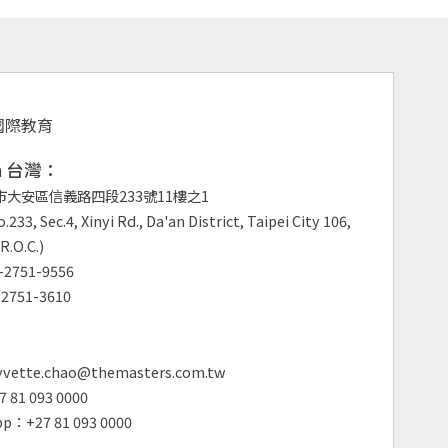
an 台灣：
市大安區信義路四段233號11樓之1
.233, Sec.4, Xinyi Rd., Da'an District, Taipei City 106,
R.O.C.)
2751-9556
2751-3610
vette.chao@themasters.com.tw
 81 093 0000
p：+27 81 093 0000