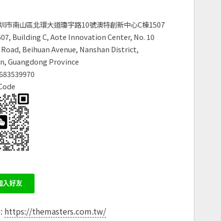
圳市南山區北環大道瓊宇路10號澳特創新中心C棟1507
7, Building C, Aote Innovation Center, No. 10
Road, Beihuan Avenue, Nanshan District,
n, Guangdong Province
683539970
Code
e:
https://themasters.com.tw/