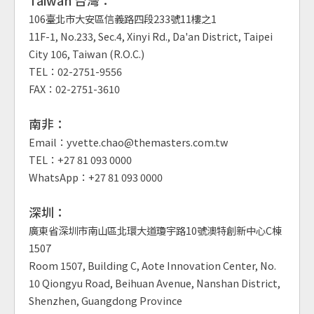
Taiwan 台灣：
106臺北市大安區信義路四段233號11樓之1
11F-1, No.233, Sec.4, Xinyi Rd., Da'an District, Taipei
City 106, Taiwan (R.O.C.)
TEL：02-2751-9556
FAX：02-2751-3610
南非：
Email：yvette.chao@themasters.com.tw
TEL：+27 81 093 0000
WhatsApp：+27 81 093 0000
深圳：
廣東省深圳市南山區北環大道瓊宇路10號澳特創新中心C棟
1507
Room 1507, Building C, Aote Innovation Center, No.
10 Qiongyu Road, Beihuan Avenue, Nanshan District,
Shenzhen, Guangdong Province