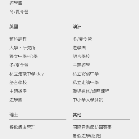
遊學團
冬/夏令營
英國
澳洲
預科課程
冬/夏令營
大學‧研究所
遊學團
獨立中學+公學
語言學校
冬/夏令營
主題遊學
私立走讀中學 day
私立寄宿中學
語言學校
私立走讀中學
主題遊學
職場進修/證照課程
遊學團
中小學入學測試
瑞士
其他
餐飲飯店管理
國際音樂節訪團賽事
暑假遊學(總覽)