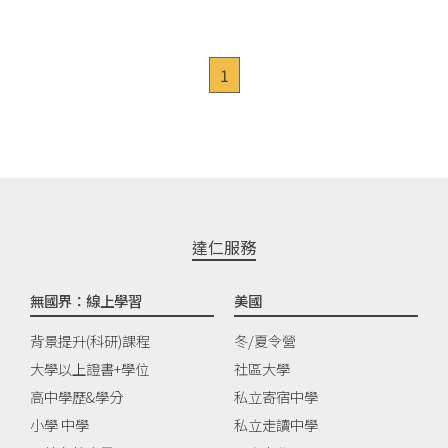
1
達仁服務
無國界：線上學習
美國
背景提升(科研)課程
冬/夏令營
大學以上證書+學位
社區大學
高中學歷&學分
私立寄宿中學
小學 中學
私立走讀中學