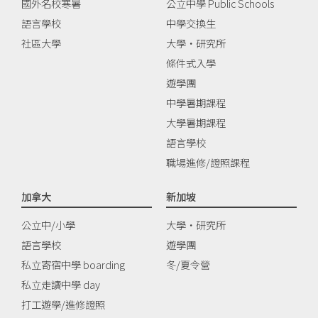
國外名校寒暑
公立中學 Public Schools
語言學校
中學交換生
社區大學
大學‧研究所
條件式入學
遊學團
中學暑期課程
大學暑期課程
語言學校
職場進修/證照課程
加拿大
新加坡
公立中/小學
大學‧研究所
語言學校
遊學團
私立寄宿中學 boarding
冬/夏令營
私立走讀中學 day
打工遊學/進修證照