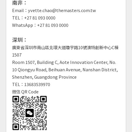
南非：
Email：yvette.chao@themasters.com.tw
TEL：+27 81 093 0000
WhatsApp：+27 81 093 0000
深圳：
廣東省深圳市南山區北環大道瓊宇路10號澳特創新中心C棟
1507
Room 1507, Building C, Aote Innovation Center, No.
10 Qiongyu Road, Beihuan Avenue, Nanshan District,
Shenzhen, Guangdong Province
TEL：13683539970
微信 QR Code