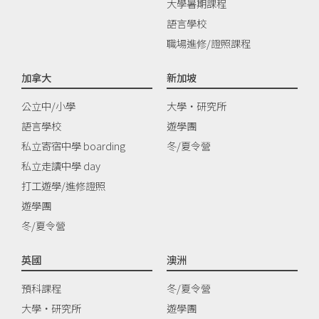
大學暑期課程
語言學校
職場進修/證照課程
加拿大
新加坡
公立中/小學
大學‧研究所
語言學校
遊學團
私立寄宿中學 boarding
冬/夏令營
私立走讀中學 day
打工遊學/進修證照
遊學團
冬/夏令營
英國
澳洲
預科課程
冬/夏令營
大學‧研究所
遊學團