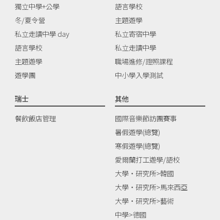
獨立中學+公學
語言學校
冬/夏令營
主題遊學
私立走讀中學 day
私立寄宿中學
語言學校
私立走讀中學
主題遊學
職場進修/證照課程
遊學團
中小學入學測試
瑞士
其他
餐飲飯店管理
國際音樂節訪團賽事
暑假遊學(總覽)
寒假遊學(總覽)
愛爾蘭打工遊學/語校
大學‧研究所>韓國
大學‧研究所>馬來西亞
大學‧研究所>藝術
中學>德國