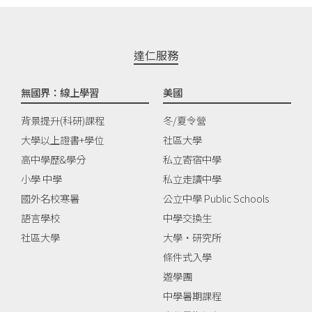
達仁服務
無國界：線上學習
美國
背景提升(科研)課程
冬/夏令營
大學以上證書+學位
社區大學
高中學歷&學分
私立寄宿中學
小學 中學
私立走讀中學
國外名校寒暑
公立中學 Public Schools
語言學校
中學交換生
社區大學
大學‧研究所
條件式入學
遊學團
中學暑期課程