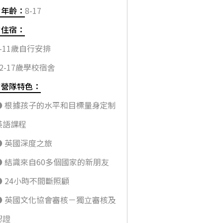
✔年齡：
8-17
✔住宿：
8-11歲自行安排
12-17歲學校宿舍
✔營隊特色：
● 根據孩子的水平和目標量身定制
英語課程
● 英國深度之旅
● 結識來自60多個國家的新朋友
● 24小時不間斷照顧
● 英國文化協會審核－獨立審核及
認證