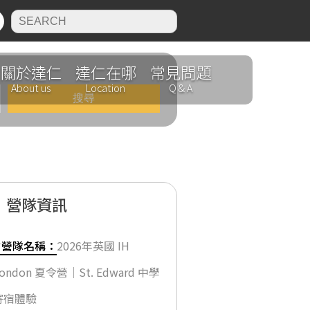
N
關於達仁
達仁在哪
常見問題
About us
Location
Q & A
營隊資訊
✔營隊名稱：
2026年英國 IH
ondon 夏令營｜St. Edward 中學
寄宿體驗