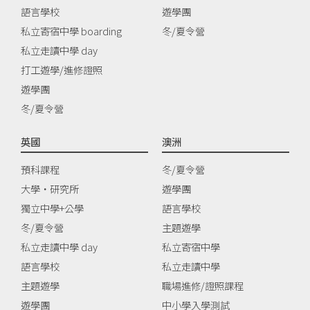
語言學校
遊學團
私立寄宿中學 boarding
冬/夏令營
私立走讀中學 day
打工遊學/進修證照
遊學團
冬/夏令營
英國
澳洲
預科課程
冬/夏令營
大學‧研究所
遊學團
獨立中學+公學
語言學校
冬/夏令營
主題遊學
私立走讀中學 day
私立寄宿中學
語言學校
私立走讀中學
主題遊學
職場進修/證照課程
遊學團
中小學入學測試