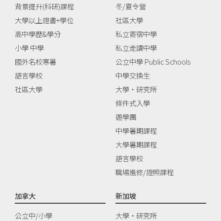
背景提升(科研)課程
冬/夏令營
大學以上證書+學位
社區大學
高中學歷&學分
私立寄宿中學
小學 中學
私立走讀中學
國外名校寒暑
公立中學 Public Schools
語言學校
中學交換生
社區大學
大學‧研究所
條件式入學
遊學團
中學暑期課程
大學暑期課程
語言學校
職場進修/證照課程
加拿大
新加坡
公立中/小學
大學‧研究所