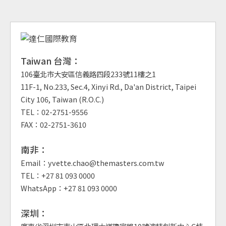
Taiwan 台灣：
106臺北市大安區信義路四段233號11樓之1
11F-1, No.233, Sec.4, Xinyi Rd., Da'an District, Taipei
City 106, Taiwan (R.O.C.)
TEL：02-2751-9556
FAX：02-2751-3610
南非：
Email：yvette.chao@themasters.com.tw
TEL：+27 81 093 0000
WhatsApp：+27 81 093 0000
深圳：