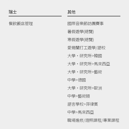
瑞士
其他
餐飲飯店管理
國際音樂節訪團賽事
暑假遊學(總覽)
寒假遊學(總覽)
愛爾蘭打工遊學/語校
大學‧研究所>韓國
大學‧研究所>馬來西亞
大學‧研究所>藝術
中學>德國
大學‧研究所>歐洲
中學>藝術類
語言學校>菲律賓
中學>馬來西亞
職場進修/證照課程/專業課程