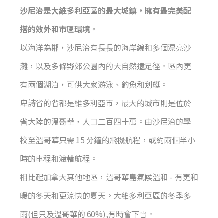
沙尼治是大維多利亞區的最大城鎮，擁有最完美配
搭的效外和市區環境。
以海洋為鄰，沙尼治有長長的海岸線和多個漂亮沙
灘，以及多條野郊公園內的大自然遠足徑。區內更
有兩個湖泊，可供大家游泳、釣魚和划艇。
卑詩省的省都是維多利亞市，最大的城市則是位於
省大陸的溫哥華，人口二百四十萬。由沙尼治的學
校至溫哥華只需 15 分鐘的飛機航程，或約兩個半小
時的車程和渡輪航程。
相比起加拿大其他地區，溫哥華島氣候溫和 - 有更和
暖的冬天和更涼快的夏天。大維多利亞區的冬季多
雨(但只及溫哥華的 60%),有時會下雪。