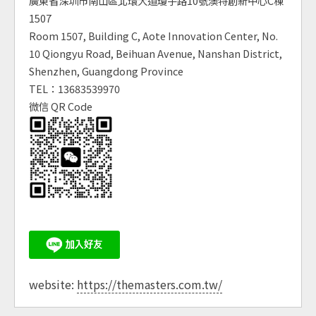
廣東省深圳市南山區北環大道瓊宇路10號澳特創新中心C棟
1507
Room 1507, Building C, Aote Innovation Center, No.
10 Qiongyu Road, Beihuan Avenue, Nanshan District,
Shenzhen, Guangdong Province
TEL：13683539970
微信 QR Code
website:
https://themasters.com.tw/