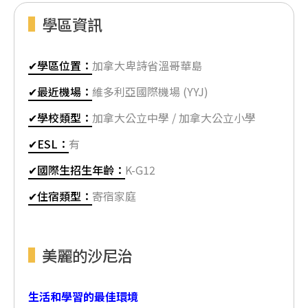
學區資訊
✔學區位置：
加拿大卑詩省溫哥華島
✔最近機場：
維多利亞國際機場 (YYJ)
✔學校類型：
加拿大公立中學 / 加拿大公立小學
✔ESL：
有
✔國際生招生年齡：
K-G12
✔住宿類型：
寄宿家庭
美麗的沙尼治
生活和學習的最佳環境