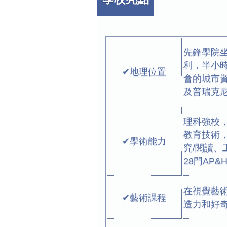
先鋒學院
利，半小
✔地理位置
會的城市資
及普瑞克
理科強校，使
教育技術，
✔學術能力
究/閱讀
28門AP&
在視覺藝
✔藝術課程
造力和好