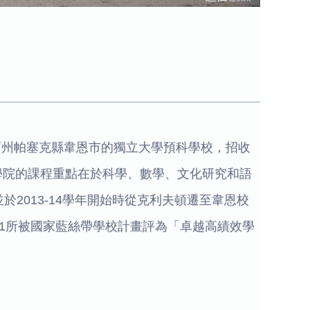
西州帕塞克縣韋恩市的獨立大學預科學校，招收
學院的課程重點在於科學、數學、文化研究和語
並於2013-14學年開始時從克利夫頓遷至韋恩校
州11所被國家藍絲帶學校計畫評為「卓越高績效學