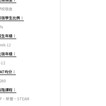
學校宿舍
寄宿學生比例：
7%
招生年級：
rek-12
住宿年級：
-12
SAT均分：
260
高階課程：
AP，榮譽，STEAM