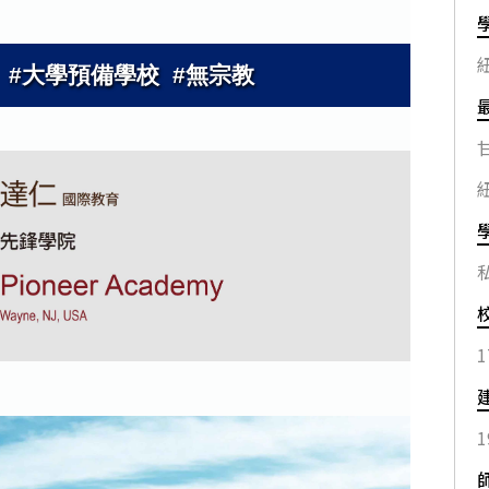
 #大學預備學校 #無宗教
1
1