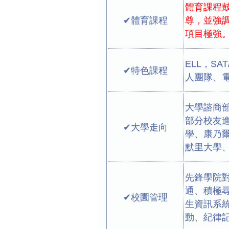
體育課程
✔體育課程
尊，並強
項目極強
ELL，S
✔特色課程
人團隊、電
大學諮商
部分校友
✔大學走向
學、康乃
默里大學
先鋒學院
通、積極尋
✔校園管理
生資訊系
動、紀律