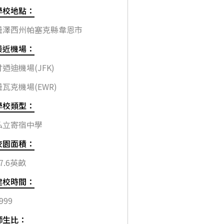
學校地點：
紐澤西州帕塞克縣韋恩市
最近機場：
甘迺迪機場(JFK)
紐瓦克機場(EWR)
學校類型：
私立寄宿中學
校園面積：
7.6英畝
建校時間：
999
師生比：