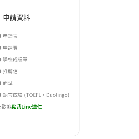
申請資料
● 申請表
● 申請費
● 學校成績單
● 推薦信
● 面試
 語言成績 (TOEFL，Duolingo)
★歡迎
點我Line達仁