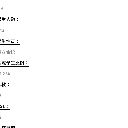
:8
學生人數：
43
學生性質：
男女合校
國際學生比例：
1.8%
宗教：
無
ESL：
有
住宿類型：