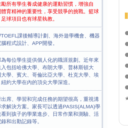
鼓勵所有學生養成健康的運動習慣，增強自
調體育精神的重要性，享受競爭的挑戰。籃球
。足球項目也有球星執教。
AT/TOEFL課後輔導計劃、海外遊學機會、機器
腦程式設計、APP開發。
部為每位學生提供個人化的職涯規劃。近年來
進入包括哈佛大學、布朗大學、普林斯頓大
爾大學、賓大、哥倫比亞大學、杜克大學、埃
、紐約大學在內的頂尖大學深造。
●
對出席、學習和完成任務的期望很高，重視溝
求解決方案。家長可以透過PASIS(ALMA)學
統看到孩子的學業進步、日常作業和測驗、活
記錄和出勤記錄等。