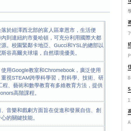
坐落於紐澤西北部的富人區韋恩市，生活便
時內到達紐約市曼哈頓，可充分利用國際大都
源。校園緊鄰卡地亞、Gucci和YSL的總部以
尼斯谷高爾夫球場，自然環境優美。
P
用Google教室和Chromebook，廣泛使用
8
重視STEAM跨學科學習，對科學、技術、研
、工程、藝術和數學教育有多維教育方法，提供
Honors高階課程。
1
術、音樂和戲劇方面旨在促進和發展自信、創
奇心的關鍵技能。