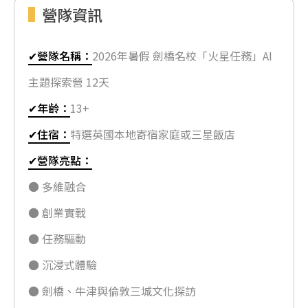
營隊資訊
✔營隊名稱：
2026年暑假 劍橋名校「火星任務」AI
主題探索營 12天
✔年齡：
13+
✔住宿：
特選英國本地寄宿家庭或三星飯店
✔營隊亮點：
● 多維融合
● 創業實戰
● 任務驅動
● 沉浸式體驗
● 劍橋、牛津與倫敦三城文化探訪