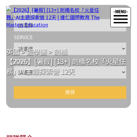
COUNTRY
SERVICE
英國
>
遊學團
>
劍橋
【2026】[暑假] [13+] 劍橋名校「火星任
ZONE
務」AI主題探索營 12天