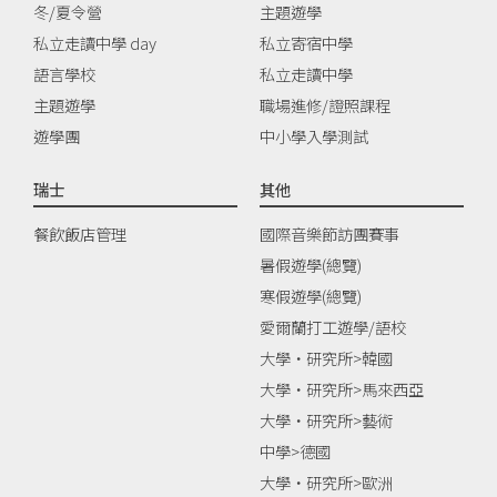
冬/夏令營
主題遊學
私立走讀中學 day
私立寄宿中學
語言學校
私立走讀中學
主題遊學
職場進修/證照課程
遊學團
中小學入學測試
瑞士
其他
餐飲飯店管理
國際音樂節訪團賽事
暑假遊學(總覽)
寒假遊學(總覽)
愛爾蘭打工遊學/語校
大學‧研究所>韓國
大學‧研究所>馬來西亞
大學‧研究所>藝術
中學>德國
大學‧研究所>歐洲