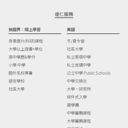
達仁服務
無國界：線上學習
美國
背景提升(科研)課程
冬/夏令營
大學以上證書+學位
社區大學
高中學歷&學分
私立寄宿中學
小學 中學
私立走讀中學
國外名校寒暑
公立中學 Public Schools
語言學校
中學交換生
社區大學
大學‧研究所
條件式入學
遊學團
中學暑期課程
大學暑期課程