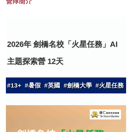
營隊簡介
2026年 劍橋名校「火星任務」AI
主題探索營 12天
#13+ #暑假 #英國 #劍橋大學 #火星任務