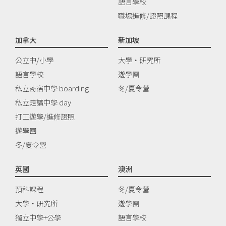
語言學校
職場進修/證照課程
加拿大
新加坡
公立中/小學
大學‧研究所
語言學校
遊學團
私立寄宿中學 boarding
冬/夏令營
私立走讀中學 day
打工遊學/進修證照
遊學團
冬/夏令營
英國
澳洲
預科課程
冬/夏令營
大學‧研究所
遊學團
獨立中學+公學
語言學校