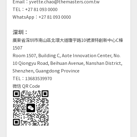
Email：yvette.chao@themasters.com.tw
TEL：+27 81 093 0000
WhatsApp：+27 81 093 0000
深圳：
廣東省深圳市南山區北環大道瓊宇路10號澳特創新中心C棟
1507
Room 1507, Building C, Aote Innovation Center, No.
10 Qiongyu Road, Beihuan Avenue, Nanshan District,
Shenzhen, Guangdong Province
TEL：13683539970
微信 QR Code