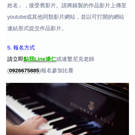
姓名」，接受舊影片。請將錄製的作品影片上傳至
youtube或其他同類影片網站，並以可打開的網站
連結形式提交作品影片。
5. 報名方式
請立即
點我Line達仁
或連繫尼克老師
(
0926675885
)報名參加比賽