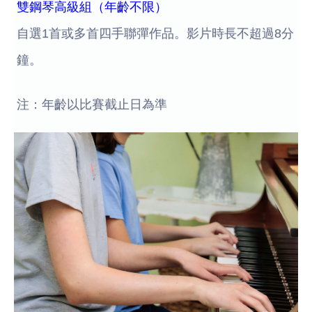
雙鋼琴高級組（年齡不限）
自選1首或多首四手聯彈作品。影片時長不超過8分
鐘。
注：年齡以比賽截止日為準