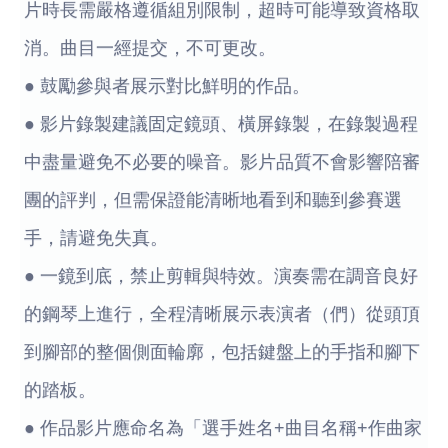
片時長需嚴格遵循組別限制，超時可能導致資格取
消。曲目一經提交，不可更改。
● 鼓勵參與者展示對比鮮明的作品。
● 影片錄製建議固定鏡頭、橫屏錄製，在錄製過程
中盡量避免不必要的噪音。影片品質不會影響陪審
團的評判，但需保證能清晰地看到和聽到參賽選
手，請避免失真。
● 一鏡到底，禁止剪輯與特效。演奏需在調音良好
的鋼琴上進行，全程清晰展示表演者（們）從頭頂
到腳部的整個側面輪廓，包括鍵盤上的手指和腳下
的踏板。
● 作品影片應命名為「選手姓名+曲目名稱+作曲家