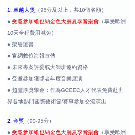
1. 卓越大獎
（95分及以上，共10個名額）
●
受邀參加維也納金色大廳夏季音樂會
（享受歐洲
10天全程費用減免）
● 榮譽證書
● 官網數位海報宣傳
● 未來專案評委或大師班邀約資格
● 受邀參加獲獎者年度音樂展演
● 超豐厚獎學金：作為GCEEC人才代表免費赴世
界各地熱門國際藝術節/賽事參加交流演出
2. 金獎
（90-95分）
●
受邀參加維也納金色大廳夏季音樂會
（享受歐洲