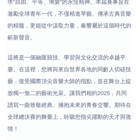
求“自由、平等、博愛”的永恆精神。本屆賽事旨在
激勵全球青年一代，不僅精進琴藝、傳承古典音樂
的精髓，更能從中汲取力量，奏響屬於這個時代的
嶄新聲音。
這將是一個融匯競技、學習與文化交流的卓越平
臺。在這裡，您將與來自世界各地的同齡人切磋技
藝，接受國際頂尖音樂大師的指點，並在舞台上綻
放獨一無二的藝術光采。讓我們相約2025，共同
譜寫一曲致敬經典、擁抱未來的青春交響。期待在
全球總決賽的舞臺上，聆聽您指尖躍動的天才與激
情！