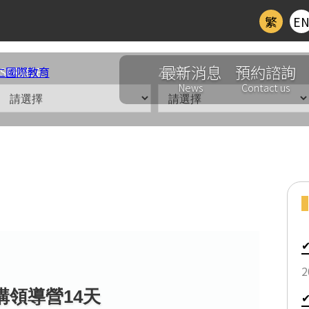
繁
E
最新消息
預約諮詢
SERVICE
ZONE
News
Contact us
區
坡英語演講領導營14天
講領導營14天