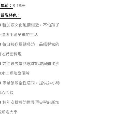
✔年齡：
8-18歲
✔營隊特色：
● 新加坡文化風情相近，不怕孩子
不適應出國單飛的生活
● 每日接送景點參訪，品嚐豐富的
道地異國料理
● 前往最夯景點環球影城與聖淘沙
島水上探險樂園等
● 專業領隊全程陪同，提供24小時
悉心照顧
● 特別安排參訪世界頂尖學府新加
坡知名大學