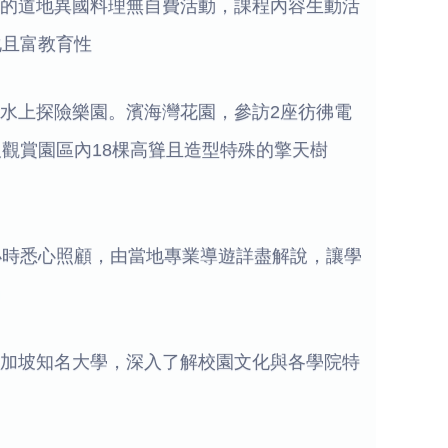
富的道地異國料理無自費活動，課程內容生動活
化且富教育性
島水上探險樂園。濱海灣花園，參訪2座彷彿電
觀賞園區內18棵高聳且造型特殊的擎天樹
4小時悉心照顧，由當地專業導遊詳盡解說，讓學
力
新加坡知名大學，深入了解校園文化與各學院特