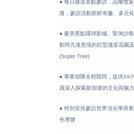
● 每日接送景點參訪，品嚐豐
潑，參訪活動新鮮有趣、多元
● 最夯景點環球影城、聖淘沙
影阿凡達意境的巨型溫室花園及
(Super Tree)
● 專業領隊全程陪同，提供2
員深入探索新加坡的文化與魅
● 特別安排參訪世界頂尖學府
色導覽