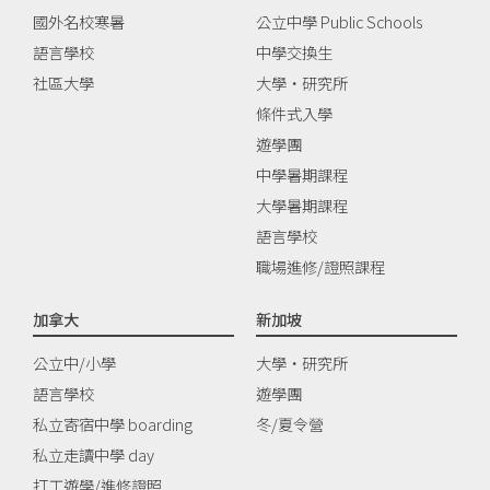
國外名校寒暑
公立中學 Public Schools
語言學校
中學交換生
社區大學
大學‧研究所
條件式入學
遊學團
中學暑期課程
大學暑期課程
語言學校
職場進修/證照課程
加拿大
新加坡
公立中/小學
大學‧研究所
語言學校
遊學團
私立寄宿中學 boarding
冬/夏令營
私立走讀中學 day
打工遊學/進修證照