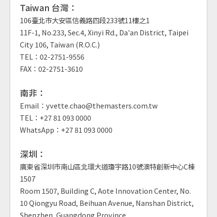
Taiwan 台灣：
106臺北市大安區信義路四段233號11樓之1
11F-1, No.233, Sec.4, Xinyi Rd., Da'an District, Taipei
City 106, Taiwan (R.O.C.)
TEL：02-2751-9556
FAX：02-2751-3610
南非：
Email：yvette.chao@themasters.com.tw
TEL：+27 81 093 0000
WhatsApp：+27 81 093 0000
深圳：
廣東省深圳市南山區北環大道瓊宇路10號澳特創新中心C棟
1507
Room 1507, Building C, Aote Innovation Center, No.
10 Qiongyu Road, Beihuan Avenue, Nanshan District,
Shenzhen, Guangdong Province