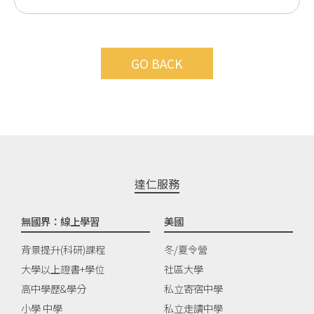
GO BACK
達仁服務
無國界：線上學習
美國
背景提升(科研)課程
冬/夏令營
大學以上證書+學位
社區大學
高中學歷&學分
私立寄宿中學
小學 中學
私立走讀中學