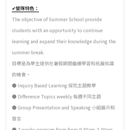
✔營隊特色：
The objective of Summer School provide
students with an opportunity to continue
learning and expand their knowledge during the
summer break.
目標是為學生提供在暑假期間繼續學習和拓展知識
的機會。
● Inquiry Based Learning 探究主題教學
● Difference Topics weekly 每週不同主題
● Group Presentation and Speaking 小組展示和
發言
● 2 weeks program from from 9.30am-3.30pm