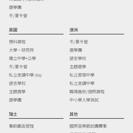
遊學團
冬/夏令營
英國
澳洲
預科課程
冬/夏令營
大學‧研究所
遊學團
獨立中學+公學
語言學校
冬/夏令營
主題遊學
私立走讀中學 day
私立寄宿中學
語言學校
私立走讀中學
主題遊學
職場進修/證照課程
遊學團
中小學入學測試
瑞士
其他
餐飲飯店管理
國際音樂節訪團賽事