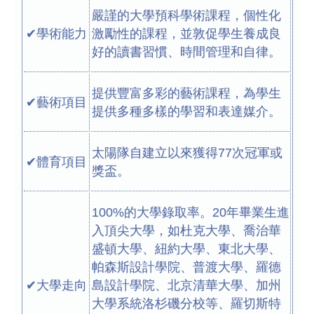
嚴謹的大學預科學術課程，個性化
✔學術能力
激勵性的課程，並敦促學生養成良
好的讀書習慣、時間管理和自律。
提供豐富多彩的藝術課程，為學生
✔藝術項目
提供多種多樣的學習和表達媒介。
太陽隊自建立以來獲得77次冠軍或
✔體育項目
獎盃。
100%的大學錄取率。20年畢業生進
入頂尖大學，如杜克大學、喬治華
盛頓大學、紐約大學、東北大學、
帕森斯設計學院、普渡大學、羅德
✔大學走向
島設計學院、北京清華大學、加州
大學系統洛杉磯分校等、羅切斯特