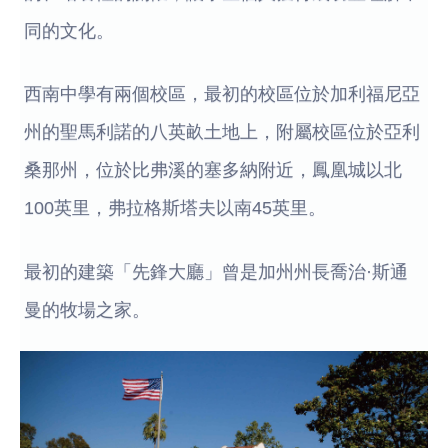
同的文化。
西南中學有兩個校區，最初的校區位於加利福尼亞
州的聖馬利諾的八英畝土地上，附屬校區位於亞利
桑那州，位於比弗溪的塞多納附近，鳳凰城以北
100英里，弗拉格斯塔夫以南45英里。
最初的建築「先鋒大廳」曾是加州州長喬治·斯通
曼的牧場之家。