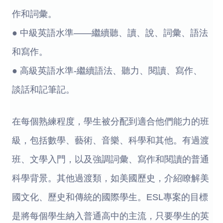
作和詞彙。
● 中級英語水準——繼續聽、讀、說、詞彙、語法
和寫作。
● 高級英語水準-繼續語法、聽力、閱讀、寫作、
談話和記筆記。
在每個熟練程度，學生被分配到適合他們能力的班
級，包括數學、藝術、音樂、科學和其他。有過渡
班、文學入門，以及強調詞彙、寫作和閱讀的普通
科學背景。其他過渡類，如美國歷史，介紹瞭解美
國文化、歷史和傳統的國際學生。ESL專案的目標
是將每個學生納入普通高中的主流，只要學生的英