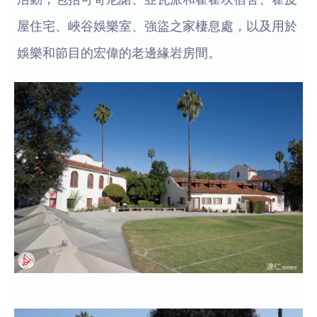
屋住宅、峽谷娛樂室、強盜之家棲息處，以及用於
娛樂和節目的宏偉的老邊緣岩房間。