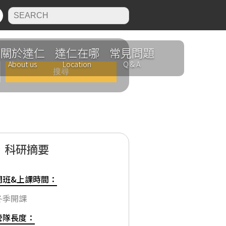
N
關於達仁
達仁在哪
常見問題
About us
Location
Q & A
科研摘要
開班&上課時間：
冬季開課
營隊長度：