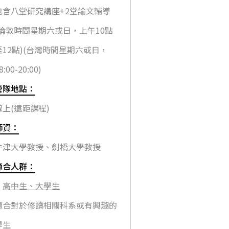
包含八堂研究講座+2堂論文輔導
(倫敦時間星期六或日，上午10點
至12點)(台灣時間星期六或日，
8:00-20:00)
營隊地點：
線上(遠距課程)
師資：
牛津大學教授、劍橋大學教授
適合人群：
》
高中生、大學生
適合對於修讀相關科系或有興趣的
學生