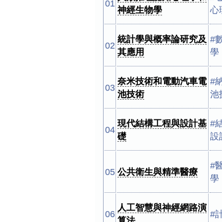
01
神經生物學
心
統計學與概率論研究及
#
02
其應用
學
奈米技術和電動汽車電
#
03
池技術
池
現代結構工程與設計基
#
04
礎
設
#
05
公共衛生與精準醫療
學
人工智慧與神經網路演
06
#
算法