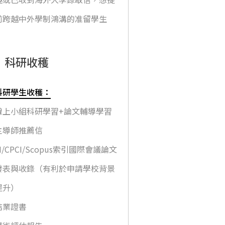
前跨越中外學制鴻溝的准留學生
科研收穫
科研學生收穫：
線上小組科研學習+論文輔導學習
主導師推薦信
EI/CPCI/Scopus索引國際會議論文
發表與收錄（有利於申請學校背景
提升）
結業證書