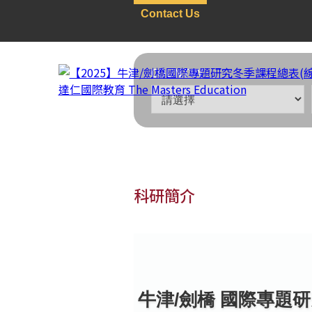
Contact Us
COUNTRY
科研簡介
無國界：線上學習
>
背景
【2025】牛津/劍橋國際
牛津/劍橋 國際專題