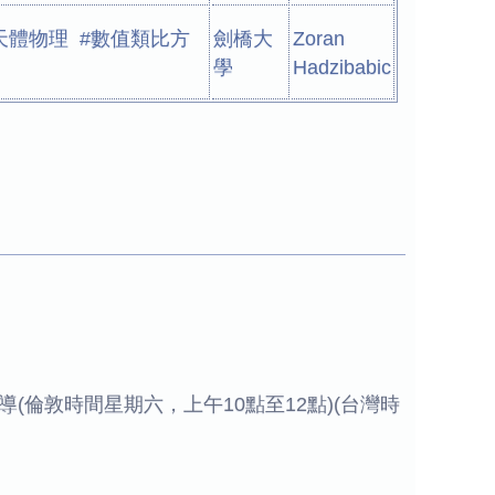
天體物理 #數值類比方
劍橋大
Zoran
學
Hadzibabic
導(倫敦時間星期六，上午10點至12點)(台灣時