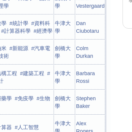
理學
學
Vestergaard
數學 #統計學 #資料科
牛津大
Dan
 #計算器科學 #經濟學
學
Ciubotaru
納米 #新能源 #汽車電
劍橋大
Colm
技術
學
Durkan
結構工程 #建築工程 #
牛津大
Barbara
計
學
Rossi
醫藥學 #免疫學 #生物
劍橋大
Stephen
學
Baker
牛津大
Alex
計算器 #人工智慧
學
Rogers