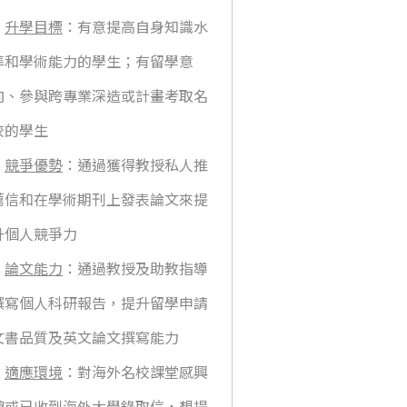
》
升學目標
：有意提高自身知識水
準和學術能力的學生；有留學意
向、參與跨專業深造或計畫考取名
校的學生
》
競爭優勢
：通過獲得教授私人推
薦信和在學術期刊上發表論文來提
升個人競爭力
》
論文能力
：通過教授及助教指導
撰寫個人科研報告，提升留學申請
文書品質及英文論文撰寫能力
》
適應環境
：對海外名校課堂感興
趣或已收到海外大學錄取信，想提