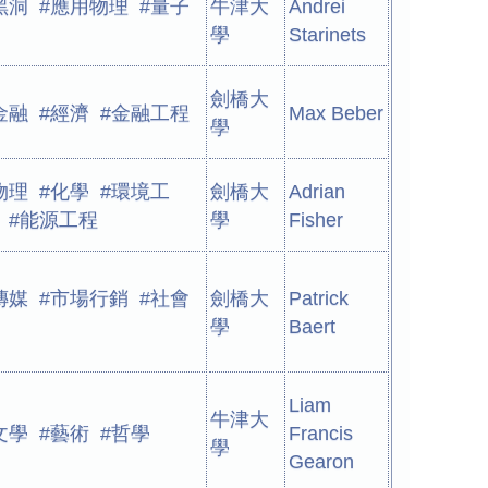
黑洞 #應用物理 #量子
牛津大
Andrei
學
Starinets
劍橋大
金融 #經濟 #金融工程
Max Beber
學
物理 #化學 #環境工
劍橋大
Adrian
 #能源工程
學
Fisher
傳媒 #市場行銷 #社會
劍橋大
Patrick
學
Baert
Liam
牛津大
文學 #藝術 #哲學
Francis
學
Gearon