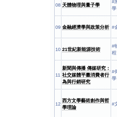
#
08
天體物理與量子學
學
09
金融經濟學與政策分析
#
#
10
21世紀新能源技術
程
新聞與傳播 傳媒研究：
#
11
社交媒體平臺消費者行
學
為與行銷研究
西方文學藝術創作與哲
12
#
學理論