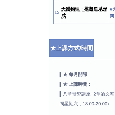
天體物理：模擬星系形
#
13
成
向
★上課方式/時間
★ 每月開課
★ 上課時間：
八堂研究講座+2堂論文輔
間星期六，18:00-20:00)