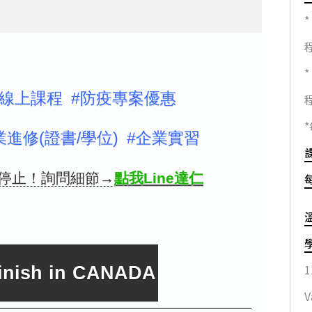
*
*
#線上課程 #防疫專案優惠
業進修(證書/學位) #企業實習
停止！詢問細節→
點我Line達仁
1
finish in CANADA
V