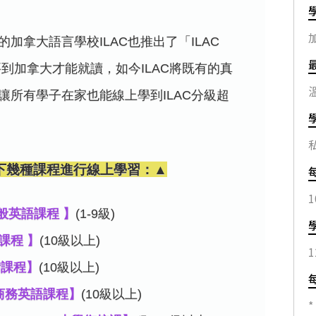
加拿大語言學校ILAC也推出了「ILAC
要到加拿大才能就讀，如今ILAC將既有的真
讓所有學子在家也能線上學到ILAC分級超
放以下幾種課程進行線上學習：▲
1
h 一般英語課程 】
(1-9級)
課程 】
(10級以上)
1
備課程】
(10級以上)
sh 商務英語課程】
(10級以上)
*