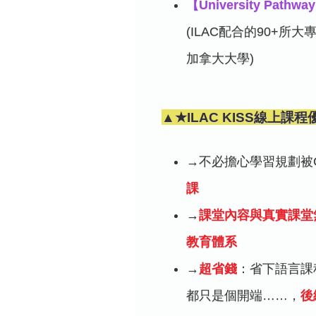
【University Path
(ILAC配合的90+所大
加拿大大學)
▲★ILAC KISS線上課
→不必擔心學習規劃被C
課
→
課堂內容與真實課堂
教育體系
→
超省錢
：省下語言課
都只是個開端……，
後