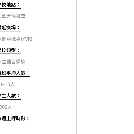
學校地點：
加拿大溫哥華
最近機場：
溫哥華機場(YVR)
學校類型：
私立語言學校
每班平均人數：
0~15人
學生人數：
200人
每週上課時數：