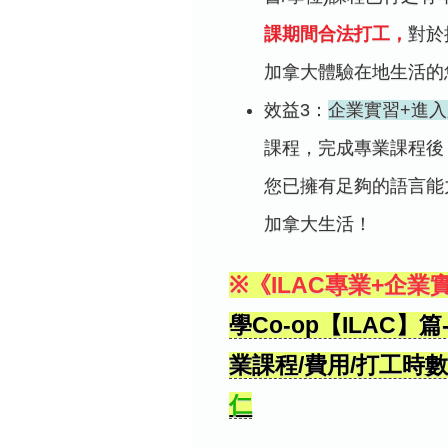
課期間合法打工，
對於
加拿大體驗在地生活的
效益3：
企業實習+進
課程，完成專業課程後
您已擁有足夠的語言能
加拿大生活！
※《ILAC專業+企
學Co-op【ILAC
業課程/費用/打工時數
仁