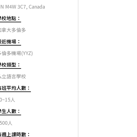
N M4W 3C7, Canada
學校地點：
加拿大多倫多
最近機場：
多倫多機場(YYZ)
學校類型：
私立語言學校
每班平均人數：
0~15人
學生人數：
500人
每週上課時數：