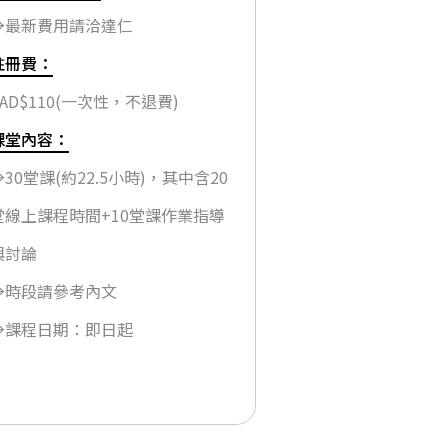
→最新費用請洽達仁
註冊費：
CAD$110(一次性，不退費)
課堂內容：
→30堂課(約22.5小時)，其中含20
堂線上課程時間+10堂課作業指導
與討論
→時段請參考內文
→課程日期：即日起