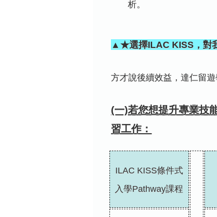
析。
▲★選擇ILAC KISS
方才說後續效益，達仁留遊
(一)若您想提升專業技
習工作：
ILAC KISS條件式
入學Pathway課程