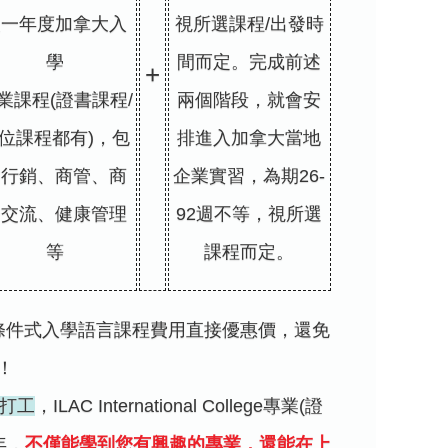
次一年度加拿大入
視所選課程/出發時
學
間而定。完成前述
+
業課程(證書課程/
兩個階段，就會安
位課程都有)，包
排進入加拿大當地
含行銷、商管、商
企業實習，為期26-
務交流、健康管理
92週不等，視所選
等
課程而定。
條件式入學語言課程費用直接優惠價，還免
！
法打工
，ILAC International College專業(證
年，
不僅能學到您有興趣的專業，還能在上