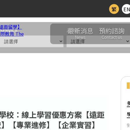
繁
E
最新消息
預約諮詢
SERVICE
ZONE
News
Contact us
學校
>
ALL全區
大語言學校：線上學習優惠方案【遠距
KISS：線上學習優惠方案【遠距留學】【線上語
校】【專業進修】【企業實習】
9