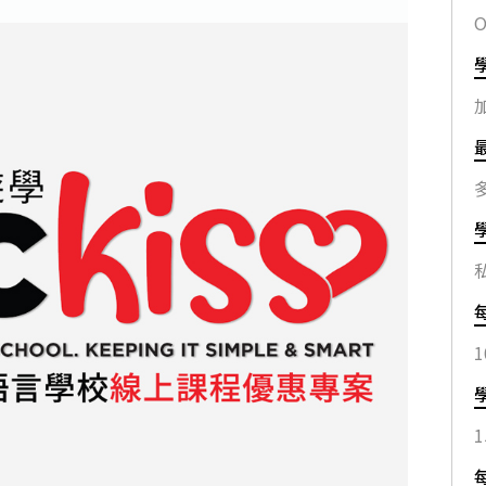
O
1
1