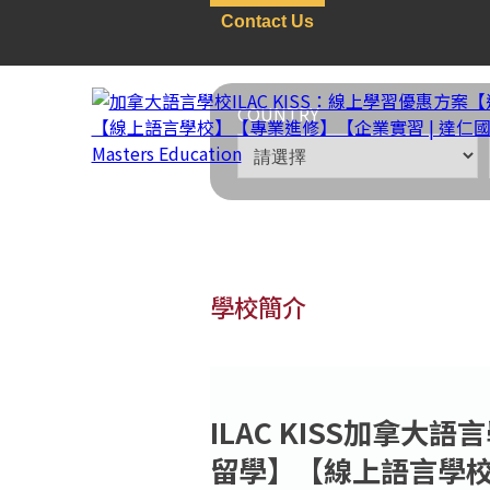
Contact Us
COUNTRY
學校簡介
無國界：線上學習
>
語言
ILAC KISS加拿
加拿大語言學校ILAC 
留學】【線上語言學
實習