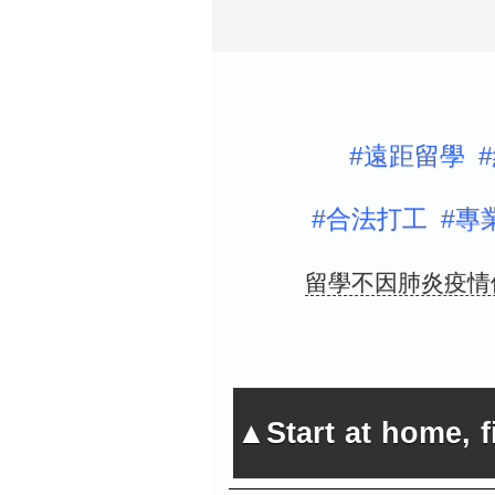
#遠距留學 
#合法打工 #專
留學不因肺炎疫情
▲Start at home, 