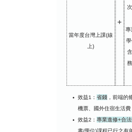
+
專
當年度台灣上課(線
學
上)
效益1：
省錢
，前端的
機票、國外住宿生活費
效益2：
專業進修+合
書/學位)課程已行之有