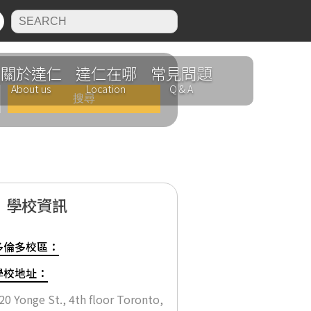
N
關於達仁
達仁在哪
常見問題
About us
Location
Q & A
學校資訊
多倫多校區：
學校地址：
言學校】【專業進修】【企業
20 Yonge St., 4th floor Toronto,