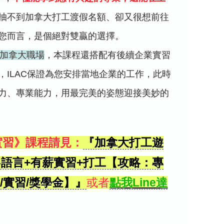
抽不到加拿大打工渡假名額、卻又很想前往
您而言，是個絕對雙贏的選擇。
入加拿大職場
，本課程還搭配有後續企業實習
，ILAC保證為您安排當地企業的工作，此時
力、專業能力，用最完美的姿態迎接美妙的
業實習》課程請見：
『加拿大打工遊
】篇-語言+有薪實習+打工【攻略：專
/實習/獎學金】』
或者
點我Line達