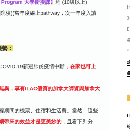
way Program 大學銜接課】
程 (10級以上)
I
專院校)(當年度線上pathway，次一年度入讀
程優勢：
*
OVID-19新冠肺炎疫情中斷，
在家也可上
無異，享有ILAC優質的加拿大師資與加拿大
程期間的機票、住宿和生活費。當然，這些
I
續帶來的效益才是更美妙的
，且看下列分