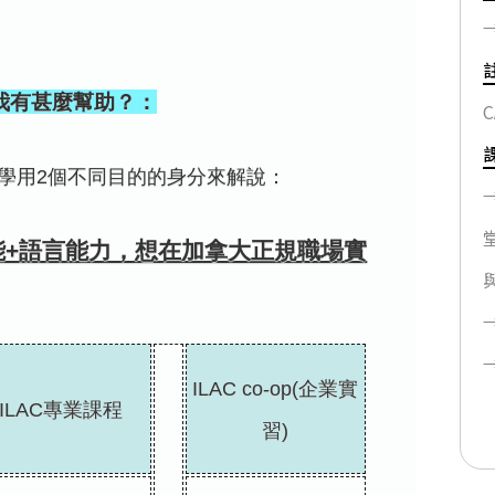
，對我有甚麼幫助？：
學用2個不同目的的身分來解說：
能+語言能力，想在加拿大正規職場實
ILAC co-op(企業實
ILAC專業課程
習)