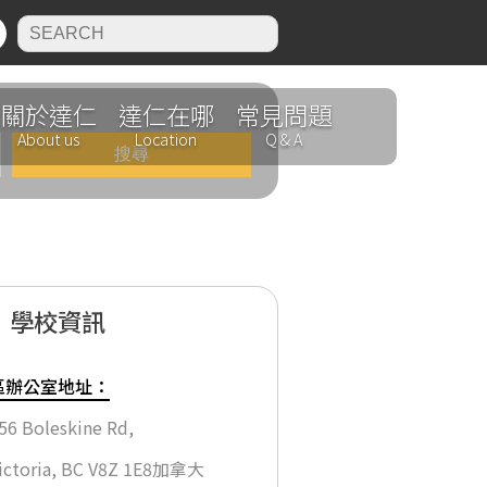
N
關於達仁
達仁在哪
常見問題
About us
Location
Q & A
學校資訊
區辦公室地址：
56 Boleskine Rd,
 P
ictoria, BC V8Z 1E8加拿大