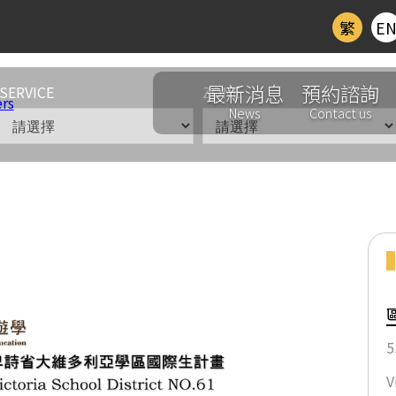
繁
E
最新消息
預約諮詢
SERVICE
ZONE
News
Contact us
詩省BC
5
畫Victoria International Student
V