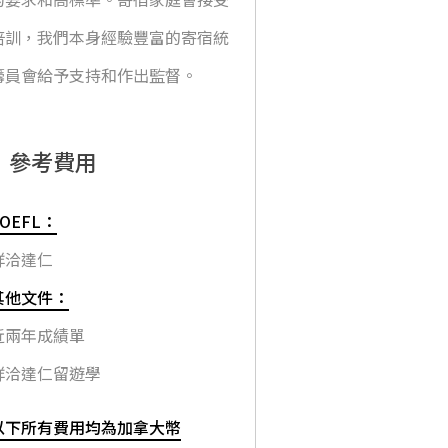
培訓，我們本身經驗豐富的寄宿統
籌員會給予支持和作出監督。
參考費用
TOEFL：
詳洽達仁
其他文件：
近兩年成績單
詳洽達仁留遊學
以下所有費用均為加拿大幣