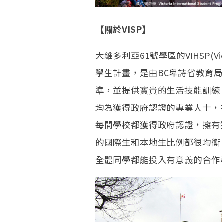
【關於VISP】
大維多利亞61號學區的VIHSP(Victori
學生計畫，是由BC卑詩省教育
準，並提供寶貴的生活技能訓練，
均為獲得政府認證的專業人士，
每間學校都獲得政府認證，擁有
的國際生和本地生比例都很均衡
全體同學都能投入有意義的合作