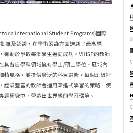
a International Student Programs)國際
退
局批准及認證，在學術嚴謹方面達到了最高標
有助於爭取每個學生邁向成功。VIHSP的教師
C
在其各自學科領域擁有學士/碩士學位。區域內
獨特風格，並提供廣泛的科目選修。每個班級裡
，經驗豐富的教師會運用漸進式學習的策略，使
專題研究中，營造出世界級的學習環境。
H
C