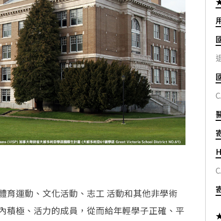
退
C
H
C
體育運動、文化活動、志工 活動和其他非學術
內積極、活力的成員，從而給年輕學子正確、平
★