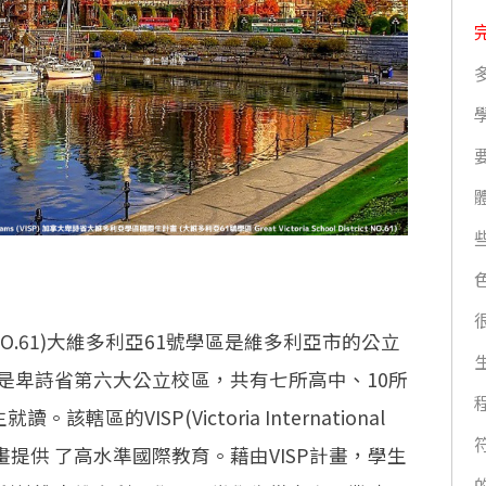
District NO.61)大維多利亞61號學區是維多利亞市的公立
是卑詩省第六大公立校區，共有七所高中、10所
轄區的VISP(Victoria International
際學生計畫提供 了高水準國際教育。藉由VISP計畫，學生