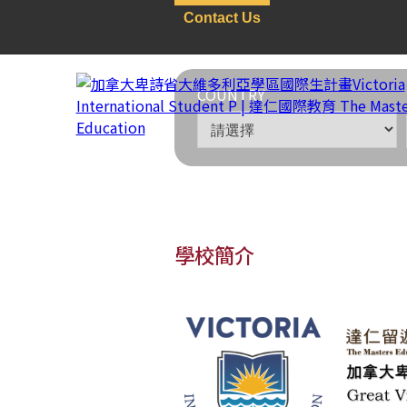
Contact Us
COUNTRY
學校簡介
加拿大
>
公立中/小學
>
卑
加拿大卑詩省大維多利亞學區國際生計