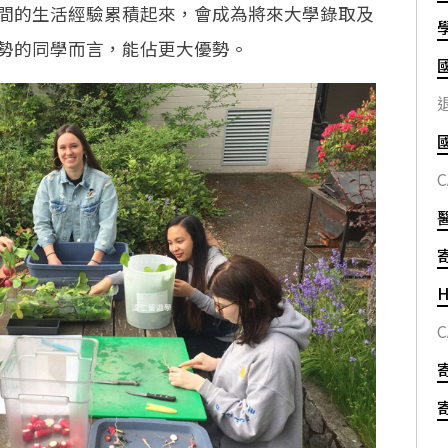
間的生活經驗累積起來，會成為將來大學錄取及
勢的同學而言，能佔更大優勢。
退
C
H
C