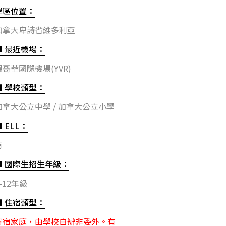
學區位置：
加拿大卑詩省維多利亞
■ 最近機場：
溫哥華國際機場(YVR)
■ 學校類型：
加拿大公立中學 / 加拿大公立小學
 ELL：
有
■ 國際生招生年級：
-12年級
■ 住宿類型：
寄宿家庭，由學校自辦非委外。有