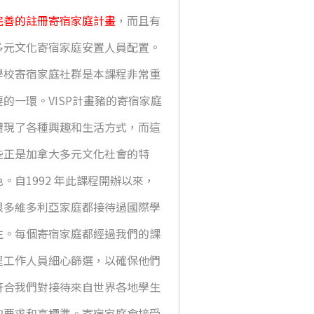
完善的註冊寄宿家庭計畫
，而且有
多元文化寄宿家庭安置人員配置。
學校寄宿家庭社群是本課程非常重
要的一環。VISP計畫豬的寄宿家庭
體現了各種興趣和生活方式，而這
些正是加拿大多元文化社會的特
色。自1992 年此課程開辦以來，
很多維多利亞家庭都接待過國際學
生。每個寄宿家庭都經過我們的課
程工作人員細心篩選，以確保他們
符合我們對接待來自世界各地學生
的要求和高標準。寄宿家庭會接受