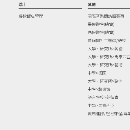
瑞士
其他
餐飲飯店管理
國際音樂節訪團賽事
暑假遊學(總覽)
寒假遊學(總覽)
愛爾蘭打工遊學/語校
大學‧研究所>韓國
大學‧研究所>馬來西
大學‧研究所>藝術
中學>德國
大學‧研究所>歐洲
中學>藝術類
語言學校>菲律賓
中學>馬來西亞
職場進修/證照課程/專