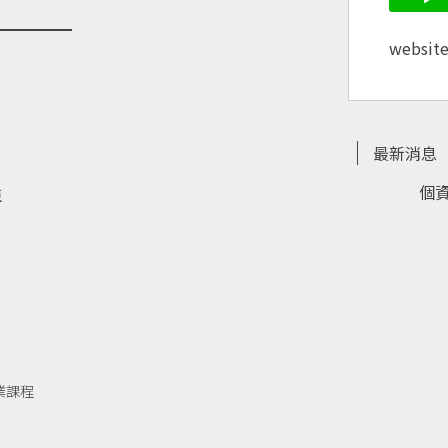
websit
最新消息
個
亞
業課程