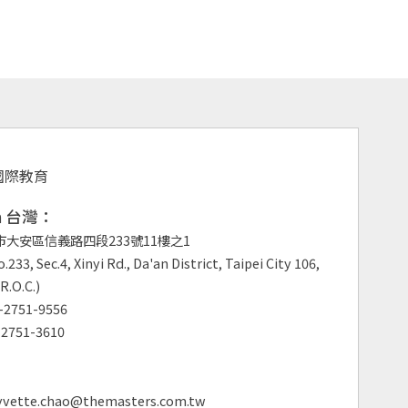
an 台灣：
市大安區信義路四段233號11樓之1
.233, Sec.4, Xinyi Rd., Da'an District, Taipei City 106,
R.O.C.)
2751-9556
2751-3610
vette.chao@themasters.com.tw