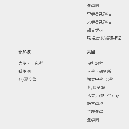
遊學團
中學暑期課程
大學暑期課程
語言學校
職場進修/證照課程
新加坡
英國
大學‧研究所
預科課程
遊學團
大學‧研究所
冬/夏令營
獨立中學+公學
冬/夏令營
私立走讀中學 day
語言學校
主題遊學
遊學團