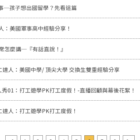
有事─孩子想出國留學？先看這篇
達仁達人：美國軍事高中經驗分享！
常怎麼講─『有話直說！』
0 達仁達人：美國中學/ 頂尖大學 交換生雙重經驗分享
達人秀01：打工遊學PK打工度假！-直播回顧與幕後花絮！
0 達仁達人：打工遊學PK打工度假！