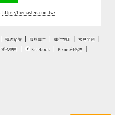
e:
https://themasters.com.tw/
預約諮詢
關於達仁
達仁在哪
常見問題
資隱私聲明
Facebook
Pixnet部落格