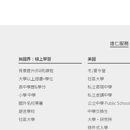
達仁服務
無國界：線上學習
美國
背景提升(科研)課程
冬/夏令營
大學以上證書+學位
社區大學
高中學歷&學分
私立寄宿中學
小學 中學
私立走讀中學
國外名校寒暑
公立中學 Public School
語言學校
中學交換生
社區大學
大學‧研究所
條件式入學