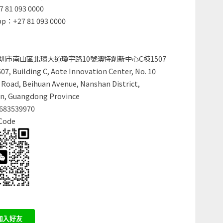
 81 093 0000
p：+27 81 093 0000
圳市南山區北環大道瓊宇路10號澳特創新中心C棟1507
7, Building C, Aote Innovation Center, No. 10
Road, Beihuan Avenue, Nanshan District,
n, Guangdong Province
683539970
Code