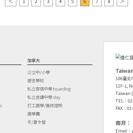
＜
1
2
3
4
5
6
7
8
＞
加拿大
Taiw
公立中/小學
106臺北
語言學校
11F-1, No
私立寄宿中學 boarding
Taiwan (
私立走讀中學 day
TEL：02-
s
打工遊學/進修證照
FAX：02-
遊學團
冬/夏令營
南非：
Email：y