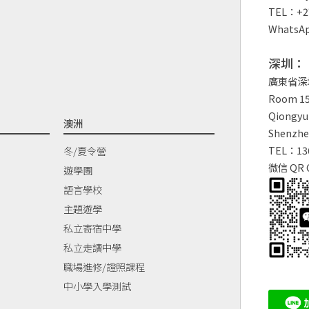
TEL：+27
WhatsAp
深圳：
廣東省深
Room 150
Qiongyu 
澳洲
Shenzhe
TEL：13
冬/夏令營
微信 QR 
遊學團
語言學校
主題遊學
私立寄宿中學
私立走讀中學
職場進修/證照課程
中小學入學測試