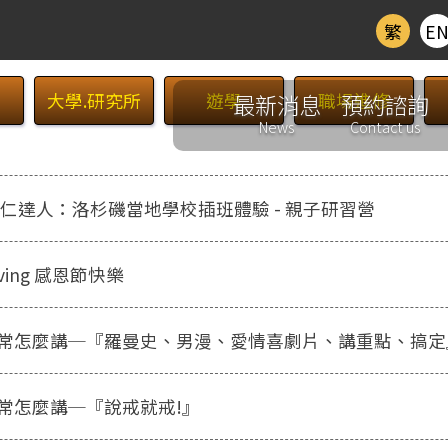
繁
E
大學.研究所
遊學
最新消息
職場進修
預約諮詢
News
Contact us
00 達仁達人：洛杉磯當地學校插班體驗 - 親子研習營
iving 感恩節快樂
常怎麼講─『羅曼史、男漫、愛情喜劇片、講重點、搞定
常怎麼講─『說戒就戒!』