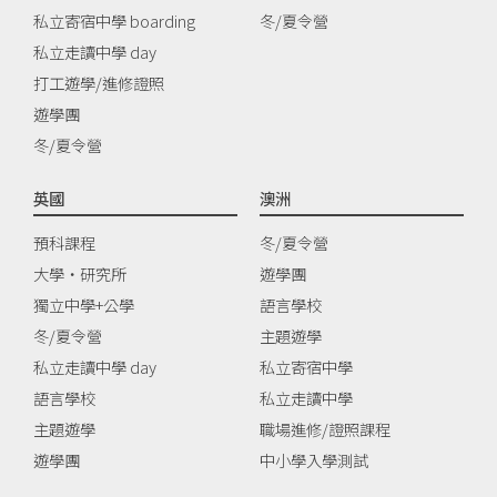
私立寄宿中學 boarding
冬/夏令營
私立走讀中學 day
打工遊學/進修證照
遊學團
冬/夏令營
英國
澳洲
預科課程
冬/夏令營
大學‧研究所
遊學團
獨立中學+公學
語言學校
冬/夏令營
主題遊學
私立走讀中學 day
私立寄宿中學
語言學校
私立走讀中學
主題遊學
職場進修/證照課程
遊學團
中小學入學測試