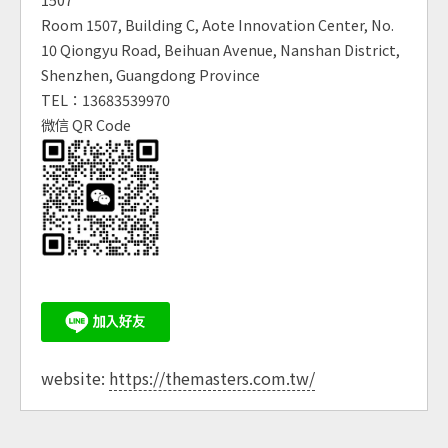
Room 1507, Building C, Aote Innovation Center, No.
10 Qiongyu Road, Beihuan Avenue, Nanshan District,
Shenzhen, Guangdong Province
TEL：13683539970
微信 QR Code
website:
https://themasters.com.tw/