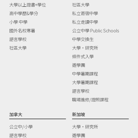
大學以上證書+學位
社區大學
高中學歷&學分
私立寄宿中學
小學 中學
私立走讀中學
國外名校寒暑
公立中學 Public Schools
語言學校
中學交換生
社區大學
大學‧研究所
條件式入學
遊學團
中學暑期課程
大學暑期課程
語言學校
職場進修/證照課程
加拿大
新加坡
公立中/小學
大學‧研究所
語言學校
遊學團