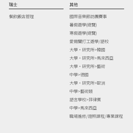
瑞士
其他
餐飲飯店管理
國際音樂節訪團賽事
暑假遊學(總覽)
寒假遊學(總覽)
愛爾蘭打工遊學/語校
大學‧研究所>韓國
大學‧研究所>馬來西亞
大學‧研究所>藝術
中學>德國
大學‧研究所>歐洲
中學>藝術類
語言學校>菲律賓
中學>馬來西亞
職場進修/證照課程/專業課程